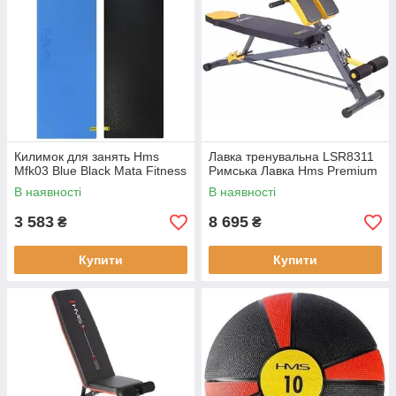
Килимок для занять Hms
Лавка тренувальна LSR8311
Mfk03 Blue Black Mata Fitness
Римська Лавка Hms Premium
В наявності
В наявності
3 583
8 695
₴
₴
Купити
Купити