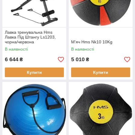
Лавка тренувальна Hms
Лавка Під Штангу Ls1203,
чорна/червона
М'яч Hms Nk10 10Kg
В наявності
В наявності
6 644
5 010
₴
₴
Купити
Купити