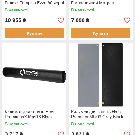
Ролики Tempish Ezza 90 чорні
Гімнастичний Матрац
Складний 2400x1200 мм,
В наявності
В наявності
червоний
10 955
7 090
₴
₴
Купити
Купити
Килимок для занять Hms
Килимок для занять Hms
PremiumxX Mps16 Black
Premium Mfk03 Gray Black
В наявності
В наявності
3 717
3 821
₴
₴