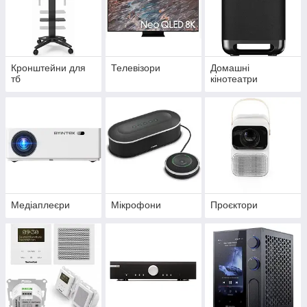
Кронштейни для
Телевізори
Домашні
тб
кінотеатри
Медіаплеєри
Мікрофони
Проєктори