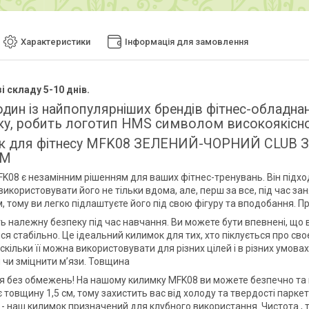
Характеристики
Інформація для замовлення
і складу 5-10 днів.
дин із найпопулярніших брендів фітнес-обладнан
ку, робить логотип HMS символом високоякісної
к для фітнесу MFK08 ЗЕЛЕНИЙ-ЧОРНИЙ CLUB
UM
K08 є незамінним рішенням для ваших фітнес-тренувань. Він підходи
икористовувати його не тільки вдома, але, перш за все, під час за
м, тому ви легко підлаштуєте його під свою фігуру та вподобання. 
 належну безпеку під час навчання. Ви можете бути впевнені, що ві
ся стабільно. Це ідеальний килимок для тих, хто піклується про св
скільки її можна використовувати для різних цілей і в різних умов
 чи зміцнити м’язи. Товщина
ся без обмежень! На нашому килимку MFK08 ви можете безпечно та
 товщину 1,5 см, тому захистить вас від холоду та твердості парк
 - наш килимок призначений для клубного використання. Чистота , т