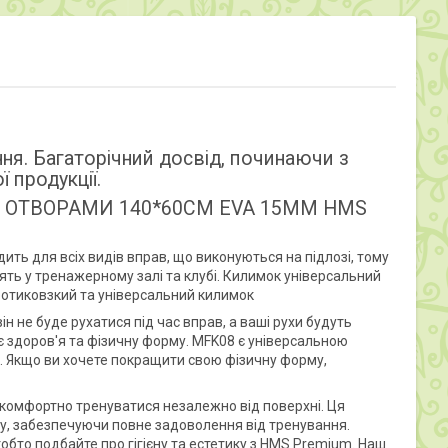
ня. Багаторічний досвід, починаючи з
 продукції.
 З ОТВОРАМИ 140*60СМ EVA 15ММ HMS
ть для всіх видів вправ, що виконуються на підлозі, тому
нять у тренажерному залі та клубі. Килимок універсальний
Протиковзкий та універсальний килимок
н не буде рухатися під час вправ, а ваші рухи будуть
оє здоров'я та фізичну форму. MFK08 є універсальною
ах. Якщо ви хочете покращити свою фізичну форму,
 комфортно тренуватися незалежно від поверхні. Ця
ету, забезпечуючи повне задоволення від тренування.
обто подбайте про гігієну та естетику з HMS Premium. Наш