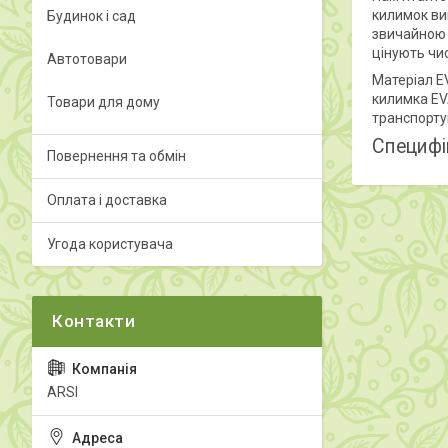
килимок ви
Будинок і сад
звичайною 
цінують чи
Автотовари
Матеріал EV
килимка EV
Товари для дому
транспорту
Специфі
Повернення та обмін
Оплата і доставка
Угода користувача
ARSI