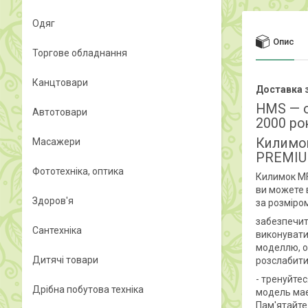
Одяг
Опис
Торгове обладнання
Канцтовари
Доставка з
HMS — о
Автотовари
2000 ро
Килимо
Масажери
PREMI
Фототехніка, оптика
Килимок MF
ви можете в
Здоров'я
за розміро
забезпечить
Сантехніка
виконувати
моделлю, о
Дитячі товари
розслабити
- тренуйте
Дрібна побутова техніка
модель має
Пам'ятайте