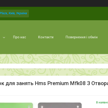
laza, Київ, Україна
Про нас
Контакти
Повернення і обмін
к для занять Hms Premium Mfk08 З Отвора
В наявн