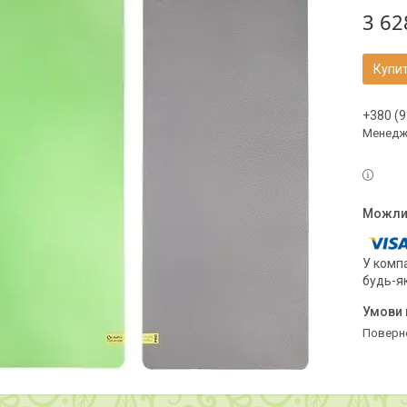
3 62
Купи
+380 (9
Менедж
У компа
будь-я
поверн