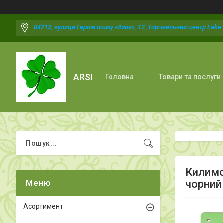
04212, вулиця Героїв полку «Азов», 12, Торгівельний центр Lake P
ARSI
Головна
Товари та послуги
Килимо
чорний
Асортимент