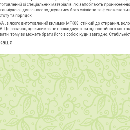
готовлений зі спеціальних матеріалів, які запобігають проникненню
ганчіркою і довго насолоджуватися його свіжістю та феноменальн
стоту та порядок.
A , з якого виготовлений килимок MFK08, стійкий до стирання, воло
A. Це означає, що килимок не пошкоджується від постійного контакт
вати, тому ви можете брати його з собою куди завгодно. Стабільніс
кація