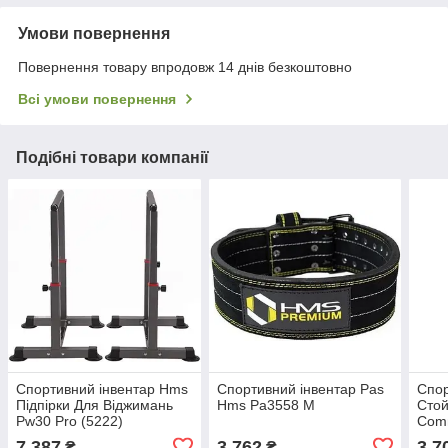
Умови повернення
Повернення товару впродовж 14 днів безкоштовно
Всі умови повернення
Подібні товари компанії
Спортивний інвентар Hms
Спортивний інвентар Pas
Спор
Підпірки Для Віджимань
Hms Pa3558 M
Стой
Pw30 Pro (5222)
Comm
7 387
3 762
3 7
₴
₴