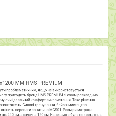
x1200 MM HMS PREMIUM
бути проблематичним, якщо не використовується
помогу приходить бренд HMS PREMIUM зі своїм розкладним
печуючи ідеальний комфорт використання. Таке рішення
авантажень. Силові тренування, бойові мистецтва,
н оцінить переваги занять на MGS01. Розміри матраца
аж 240 см, а ширина 120 см. Наче цього було недостатньо,