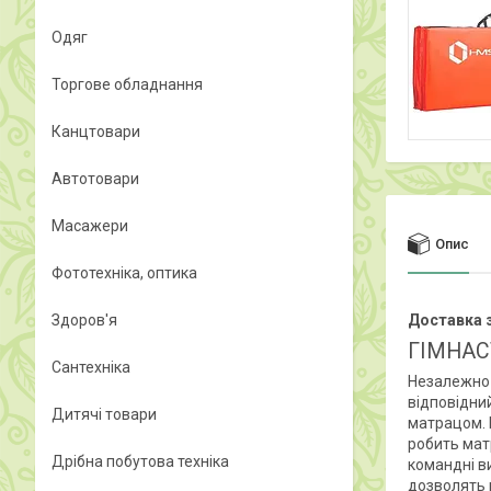
Одяг
Торгове обладнання
Канцтовари
Автотовари
Масажери
Опис
Фототехніка, оптика
Здоров'я
Доставка з
ГІМНАС
Сантехніка
Незалежно 
відповідни
Дитячі товари
матрацом. 
робить мат
Дрібна побутова техніка
командні в
дозволять 