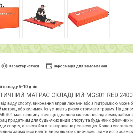
Характеристики
Інформація для замовлення
і складу 5-10 днів.
ТИЧНИЙ МАТРАС СКЛАДНИЙ MGS01 RED 2400
від виду спорту, виконання вправ лежачи або з підтримкою може 
й матрац або килимок. Існує навіть ризик отримати травму. На до
MGS01 має товщину 5 см, що ідеально ізолює тіло від землі, забез
рац придатним для будь-яких видів спорту та будь-яких фізичних н
иди спорту, а також йога та вправи на релаксацію. Кожен спортсме
вільно займатися навіть двом людям одночасно, адже його розміри 