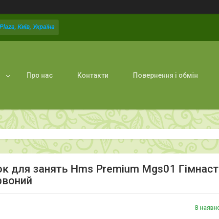
laza, Київ, Україна
Про нас
Контакти
Повернення і обмін
к для занять Hms Premium Mgs01 Гімнас
рвоний
В наявн