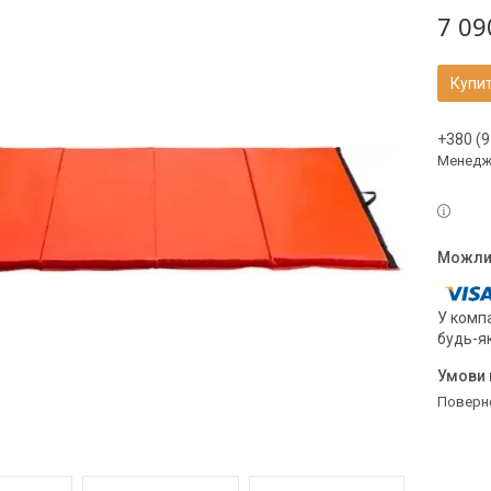
7 09
Купи
+380 (9
Менедж
У компа
будь-я
поверн