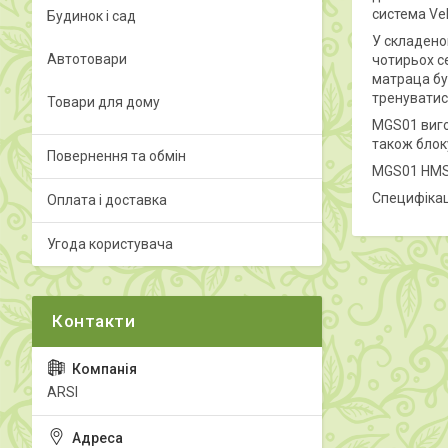
система Ve
Будинок і сад
У складено
Автотовари
чотирьох с
матраца бу
тренуватис
Товари для дому
MGS01 виго
також блок
Повернення та обмін
MGS01 HMS 
Специфікац
Оплата і доставка
Угода користувача
ARSI