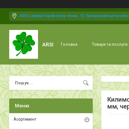
04212, вулиця Героїв полку «Азов», 12, Торгівельний центр Lake P
ARSI
Головна
Товари та послуги
Килимо
мм, че
Асортимент