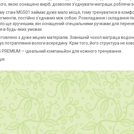
lcro, якою оснащено виріб, дозволяє з’єднувати матраци, роблячи 
му стані MGS01 займає дуже мало місця, тому тренуватися в комфо
егментів, постійно з'єднаних між собою. Розкладання і складання п
ло ще зручнішим, він оснащений спеціальними ручками для перенес
я в будь-яких умовах.
товлено з дуже міцних матеріалів. Зовнішній чохол матраца водонеп
ує потрапляння вологи всередину. Крім того, його структура не ко
PREMIUM — ідеальний компаньйон для кожного тренування.
ія: