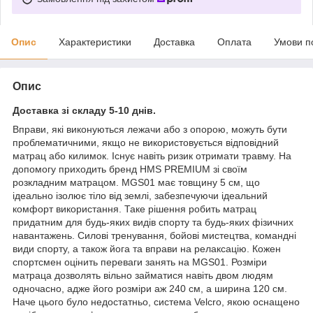
Опис
Характеристики
Доставка
Оплата
Умови п
Опис
Доставка зі складу 5-10 днів.
Вправи, які виконуються лежачи або з опорою, можуть бути
проблематичними, якщо не використовується відповідний
матрац або килимок. Існує навіть ризик отримати травму. На
допомогу приходить бренд HMS PREMIUM зі своїм
розкладним матрацом. MGS01 має товщину 5 см, що
ідеально ізолює тіло від землі, забезпечуючи ідеальний
комфорт використання. Таке рішення робить матрац
придатним для будь-яких видів спорту та будь-яких фізичних
навантажень. Силові тренування, бойові мистецтва, командні
види спорту, а також йога та вправи на релаксацію. Кожен
спортсмен оцінить переваги занять на MGS01. Розміри
матраца дозволять вільно займатися навіть двом людям
одночасно, адже його розміри аж 240 см, а ширина 120 см.
Наче цього було недостатньо, система Velcro, якою оснащено