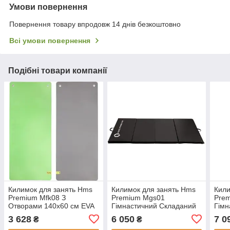
Умови повернення
Повернення товару впродовж 14 днів безкоштовно
Всі умови повернення
Подібні товари компанії
Килимок для занять Hms
Килимок для занять Hms
Кили
Premium Mfk08 З
Premium Mgs01
Pre
Отворами 140x60 см EVA
Гімнастичний Складаний
Гімн
15 мм, зелений/чорний
2400X1200 Мм Чорний
Скла
3 628
6 050
7 0
₴
₴
чер