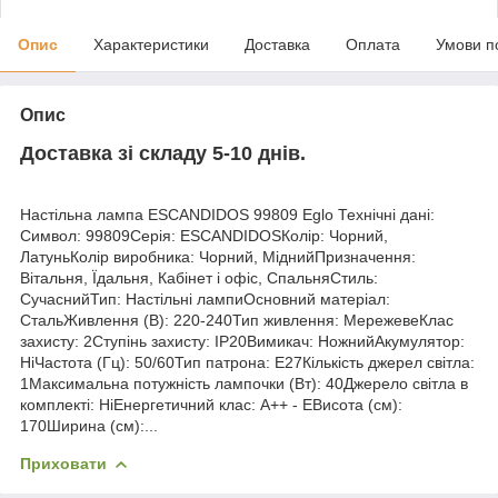
Опис
Характеристики
Доставка
Оплата
Умови п
Опис
Доставка зі складу 5-10 днів.
Настільна лампа ESCANDIDOS 99809 Eglo Технічні дані:
Символ: 99809Серія: ESCANDIDOSКолір: Чорний,
ЛатуньКолір виробника: Чорний, МіднийПризначення:
Вітальня, Їдальня, Кабінет і офіс, СпальняСтиль:
СучаснийТип: Настільні лампиОсновний матеріал:
СтальЖивлення (В): 220-240Тип живлення: МережевеКлас
захисту: 2Ступінь захисту: IP20Вимикач: НожнийАкумулятор:
НіЧастота (Гц): 50/60Тип патрона: E27Кількість джерел світла:
1Максимальна потужність лампочки (Вт): 40Джерело світла в
комплекті: НіЕнергетичний клас: A++ - ЕВисота (см):
170Ширина (см):...
Приховати