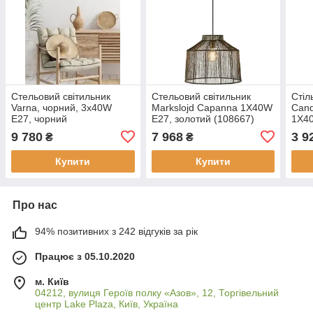
Стельовий світильник
Стельовий світильник
Стіл
Varna, чорний, 3x40W
Markslojd Capanna 1X40W
Cand
E27, чорний
E27, золотий (108667)
1X4
Горі
9 780
7 968
3 9
₴
₴
Купити
Купити
Про нас
94% позитивних з 242 відгуків за рік
Працює з 05.10.2020
м. Київ
04212, вулиця Героїв полку «Азов», 12, Торгівельний
центр Lake Plaza, Київ, Україна