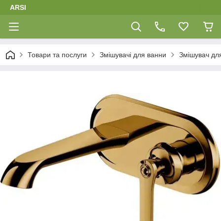
ARSI
Товари та послуги
Змішувачі для ванни
Змішувач д