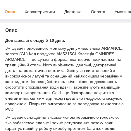
Опис
Характеристики
Доставка
Оплата
Умови п
Опис
Доставка зі складу 5-10 днів.
Змішувач прихованого монтажу для умивальника ARMANCE,
золото (GL) Код продукту: AM5215GLКолекція OMNIRES
ARMANCE — це сучасна форма, яка творчо посилається на
традиційний стиль. Його вирізняють ідеальні, декоративні
деталі та романтична естетика. Змішувач виготовлений з
високоякісної латуні та оснащений найякіснішим керамічним
картриджем. Інноваційні технологічні рішення дозволяють
скоротити споживання води вдвічі і забезпечують найвищий
комфорт використання. Gold - це благородне покриття з
елегантним, світлим відтінком і ідеально гладкою, блискучою
поверхнею. Покриття виготовлено за передовою технологією
PVD.
Змішувач оснащений високоякісною керамічною головкою,
яка забезпечує плавне і точне регулювання потоку води і
гарантує надійну роботу виробу протягом багатьох років.