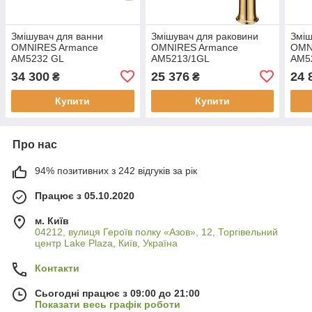
Змішувач для ванни
Змішувач для раковини
Зміш
OMNIRES Armance
OMNIRES Armance
OMN
AM5232 GL
AM5213/1GL
AM5
34 300
25 376
24 
₴
₴
Купити
Купити
Про нас
94% позитивних з 242 відгуків за рік
Працює з 05.10.2020
м. Київ
04212, вулиця Героїв полку «Азов», 12, Торгівельний
центр Lake Plaza, Київ, Україна
Контакти
Сьогодні працює з 09:00 до 21:00
Показати весь графік роботи