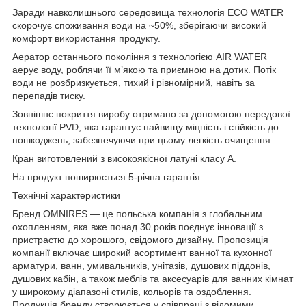
Заради навколишнього середовища технологія ECO WATER
скорочує споживання води на ~50%, зберігаючи високий
комфорт використання продукту.
Аератор останнього покоління з технологією AIR WATER
аерує воду, роблячи її м’якою та приємною на дотик. Потік
води не розбризкується, тихий і рівномірний, навіть за
перепадів тиску.
Зовнішнє покриття виробу отримано за допомогою передової
технології PVD, яка гарантує найвищу міцність і стійкість до
пошкоджень, забезпечуючи при цьому легкість очищення.
Кран виготовлений з високоякісної латуні класу А.
На продукт поширюється 5-річна гарантія.
Технічні характеристики
Бренд OMNIRES — це польська компанія з глобальним
охопленням, яка вже понад 30 років поєднує інновації з
пристрастю до хорошого, свідомого дизайну. Пропозиція
компанії включає широкий асортимент ванної та кухонної
арматури, ванн, умивальників, унітазів, душових піддонів,
душових кабін, а також меблів та аксесуарів для ванних кімнат
у широкому діапазоні стилів, кольорів та оздоблення.
Продукція бренду створюється у співпраці з відомими