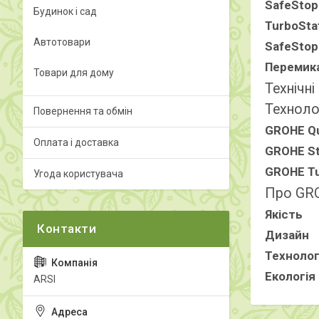
SafeSto
Будинок і сад
TurboSta
Автотовари
SafeStop
Перемика
Товари для дому
Технічні
Техноло
Повернення та обмін
GROHE Qu
Оплата і доставка
GROHE St
GROHE T
Угода користувача
Про GR
Якість
Дизайн
Технолог
Екологія
ARSI