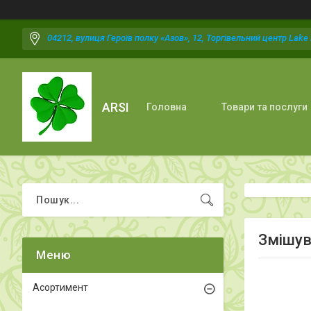
04212, вулиця Героїв полку «Азов», 12, Торгівельний центр Lake P
ARSI
Головна
Товари та послуги
Змішув
Асортимент