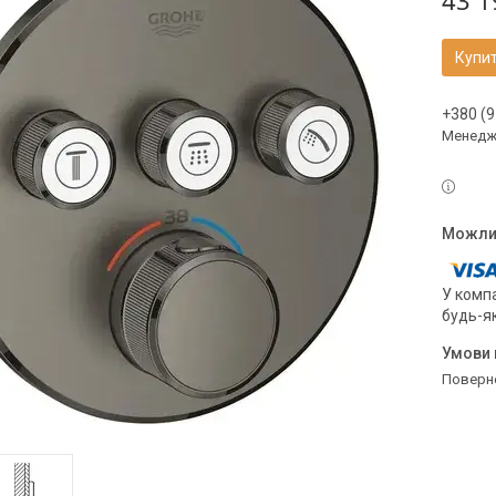
43 1
Купи
+380 (9
Менедж
У компа
будь-я
поверн