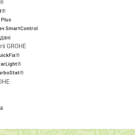
p®
t®
 Plus
ч SmartControl
 дані
гії GROHE
ickFix®
arLight®
urboStat®
OHE
ії