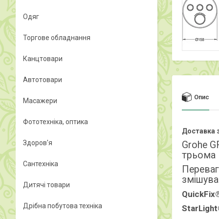
Одяг
Торгове обладнання
Канцтовари
Автотовари
Опис
Масажери
Фототехніка, оптика
Доставка з
Здоров'я
Grohe G
трьома 
Сантехніка
Переваг
змішува
Дитячі товари
QuickFix
Дрібна побутова техніка
StarLigh