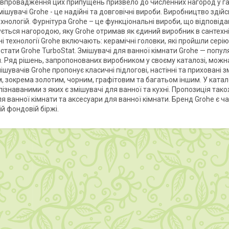
впровадження цих припущень призвело до численних нагород у галу
Змішувачі Grohe - це надійні та довговічні вироби. Виробництво зді
ехнологій. Фурнітура Grohe – це функціональні вироби, що відповід
ється нагородою, яку Grohe отримав як єдиний виробник в сантехніч
ні технології Grohe включають: керамічні головки, які пройшли сері
стати Grohe TurboStat. Змішувачі для ванної кімнати Grohe — попул
и. Ряд рішень, запропонованих виробником у своєму каталозі, можна
ішувачів Grohe пропонує класичні підлогові, настінні та приховані
, зокрема золотим, чорним, графітовим та багатьом іншим. У катал
ізнаваними з яких є змішувачі для ванної та кухні. Пропозиція тако
я ванної кімнати та аксесуари для ванної кімнати. Бренд Grohe є ча
ій фондовій біржі.