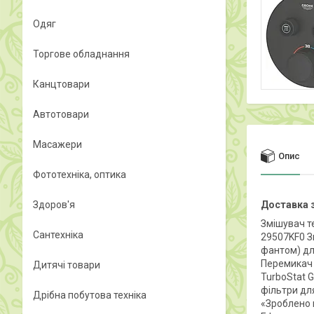
Одяг
Торгове обладнання
Канцтовари
Автотовари
Масажери
Опис
Фототехніка, оптика
Здоров'я
Доставка з
Змішувач т
Сантехніка
29507KF0 З
фантом) дл
Перемикач 
Дитячі товари
TurboStat 
фільтри для
Дрібна побутова техніка
«Зроблено в