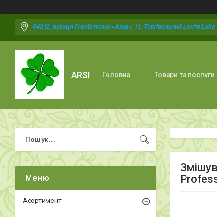
04212, вулиця Героїв полку «Азов», 12, Торгівельний центр Lake P
ARSI
Головна
Товари та послуги
Змішув
Profes
Асортимент