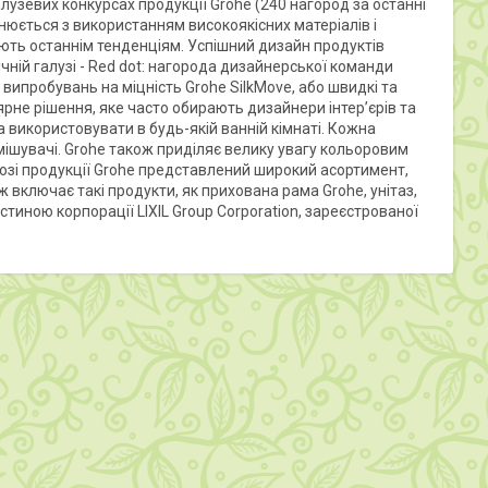
зевих конкурсах продукції Grohe (240 нагород за останні
йснюється з використанням високоякісних матеріалів і
ають останнім тенденціям. Успішний дизайн продуктів
ній галузі - Red dot: нагорода дизайнерської команди
ю випробувань на міцність Grohe SilkMove, або швидкі та
ярне рішення, яке часто обирають дизайнери інтер’єрів та
 використовувати в будь-якій ванній кімнаті. Кожна
 змішувачі. Grohe також приділяє велику увагу кольоровим
озі продукції Grohe представлений широкий асортимент,
ж включає такі продукти, як прихована рама Grohe, унітаз,
стиною корпорації LIXIL Group Corporation, зареєстрованої