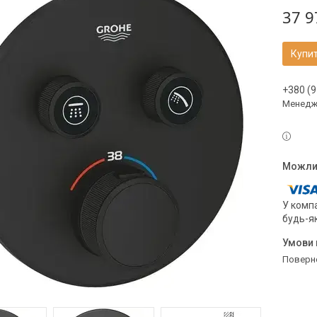
37 9
Купи
+380 (9
Менедж
У компа
будь-я
поверн