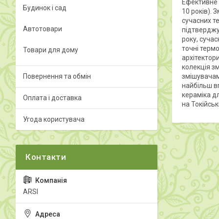
Ефективне 
Будинок і сад
10 років). 
сучасних т
Автотовари
підтверджу
року, сучас
точні термо
Товари для дому
архітектор
колекція зм
Повернення та обмін
змішувачам
найбільш вп
кераміка дл
Оплата і доставка
на Токійськ
Угода користувача
ARSI