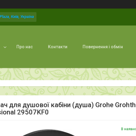
laza, Київ, Україна
Про нас
Контакти
Повернення і обмін
ач для душової кабіни (душа) Grohe Grohth
sional 29507KF0
В наявн