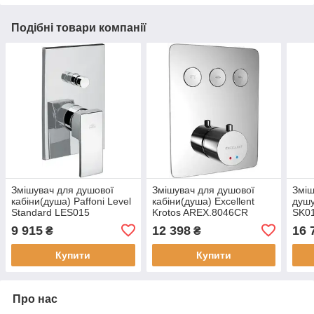
Подібні товари компанії
Змішувач для душової
Змішувач для душової
Зміш
кабіни(душа) Paffoni Level
кабіни(душа) Excellent
душу
Standard LES015
Krotos AREX.8046CR
SK0
9 915
12 398
16 
₴
₴
Купити
Купити
Про нас