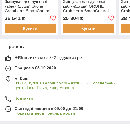
Змішувач для душової
Змішувач для душової
Зміш
кабіни (душа) Grohe
кабіни(душа) GROHE
кабі
Grohtherm SmartControl
Grohtherm SmartControl
Groh
29156LS0
29124000
291
36 541
25 804
38 
₴
₴
Купити
Купити
Про нас
94% позитивних з 242 відгуків за рік
Працює з 05.10.2020
м. Київ
04212, вулиця Героїв полку «Азов», 12, Торгівельний
центр Lake Plaza, Київ, Україна
Контакти
Сьогодні працює з 09:00 до 21:00
Показати весь графік роботи