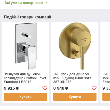
Всі умови повернення
Подібні товари компанії
Змішувач для душової
Змішувач для душової
Зміш
кабіни(душа) Paffoni Level
кабіни(душа) Kludi Bozz
каб
Standard LES015
38716N076
Esse
9 915
8 948
9 3
₴
₴
Купити
Купити