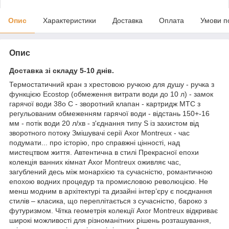
Опис
Характеристики
Доставка
Оплата
Умови п
Опис
Доставка зі складу 5-10 днів.
Термостатичний кран з хрестовою ручкою для душу - ручка з
функцією Ecostop (обмеження витрати води до 10 л) - замок
гарячої води 38o C - зворотний клапан - картридж MTC з
регульованим обмеженням гарячої води - відстань 150+-16
мм - потік води 20 л/хв - з'єднання типу S із захистом від
зворотного потоку Змішувачі серії Axor Montreux - час
подумати... про історію, про справжні цінності, над
мистецтвом життя. Автентична в стилі Прекрасної епохи
колекція ванних кімнат Axor Montreux оживляє час,
загублений десь між монархією та сучасністю, романтичною
епохою водних процедур та промисловою революцією. Не
менш модним в архітектурі та дизайні інтер’єру є поєднання
стилів – класика, що переплітається з сучасністю, бароко з
футуризмом. Чітка геометрія колекції Axor Montreux відкриває
широкі можливості для різноманітних рішень розташування,