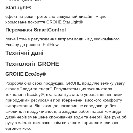
StarLight®
ефект на роки - ретельно вишуканий дизайн і міцне
хромоване покриття GROHE StarLight®
Перемикач SmartControl
легке і точне регулювання витрати води - від економічного
EcoJoy до рясного FullFlow
Технічні дані
Технології GROHE
GROHE EcoJoy®
Розробляючи свою продукцію, GROHE приділяє велику увагу
економії води та енергії. Результатом цих зусиль стала
технологія EcoJoy®, яка гарантує стале управління цінними
природними ресурсами при збереженні високого комфорту
використання. Він захищає навколишнє середовище без
шкоди для продуктивності, а завдяки роботі нашої команди
дизайнерів зменшене споживання води та енергії йде рука об
руку з елегантним зовнішнім виглядом і приголомшливою
ергономікою.