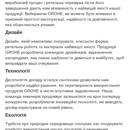
виробничий процес і ретельна перевірка після його
завершення дають нам впевненість у найвищій якості нашої
продукції. Вибираючи GROHE, ви можете бути впевнені в
приємній простоті експлуатації, надійності та довговічності,
яка обчислюється роками.
Дизайн
Дизайн, який неможливо ігнорувати, елегантні форми,
ретельна робота та матеріали найвищої якості. Продукція
GROHE розроблена командою дизайнерів, відзначеною
нагородами, яка ламає шаблони та дивиться в майбутнє, щоб
виправдати ваші очікування.
Технології
Десятиліття досвіду в галузі сантехніки дозволили нам
розробити надійні рішення, які перетворюють використання
продуктів GROHE в чисте інтуїтивне задоволення. Наша
команда інженерів продовжує залишатися на крок попереду
конкурентів, розробляючи інноваційні технології, які виводять
досвід користувача на новий рівень.
Екологія
Турбота про природне середовище спонукає нас поєднувати
комфорт використання наших продуктів із економним