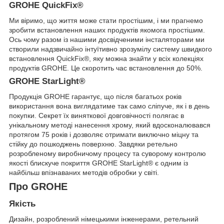
GROHE QuickFix®
Ми віримо, що життя може стати простішим, і ми прагнемо
зробити встановлення наших продуктів якомога простішим.
Ось чому разом із нашими досвідченими інсталяторами ми
створили надзвичайно інтуїтивно зрозумілу систему швидкого
встановлення QuickFix®, яку можна знайти у всіх колекціях
продуктів GROHE. Це скоротить час встановлення до 50%.
GROHE StarLight®
Продукція GROHE гарантує, що після багатьох років
використання вона виглядатиме так само сліпуче, як і в день
покупки. Секрет їх виняткової довговічності полягає в
унікальному методі нанесення хрому, який вдосконалювався
протягом 75 років і дозволяє отримати виключно міцну та
стійку до пошкоджень поверхню. Завдяки ретельно
розробленому виробничому процесу та суворому контролю
якості блискуче покриття GROHE StarLight® є одним із
найбільш впізнаваних методів обробки у світі.
Про GROHE
Якість
Дизайн, розроблений німецькими інженерами, ретельний