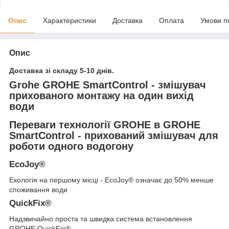
Опис
Характеристики
Доставка
Оплата
Умови п
Опис
Доставка зі складу 5-10 днів.
Grohe GROHE SmartControl - змішувач
прихованого монтажу на один вихід
води
Переваги технології GROHE в GROHE
SmartControl - прихований змішувач для
роботи одного водогону
EcoJoy®
Екологія на першому місці - EcoJoy® означає до 50% менше
споживання води
QuickFix®
Надзвичайно проста та швидка система встановлення
GROHE QuickFix®