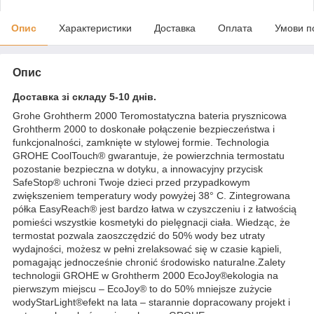
Опис
Характеристики
Доставка
Оплата
Умови п
Опис
Доставка зі складу 5-10 днів.
Grohe Grohtherm 2000 Teromostatyczna bateria prysznicowa
Grohtherm 2000 to doskonałe połączenie bezpieczeństwa i
funkcjonalności, zamknięte w stylowej formie. Technologia
GROHE CoolTouch® gwarantuje, że powierzchnia termostatu
pozostanie bezpieczna w dotyku, a innowacyjny przycisk
SafeStop® uchroni Twoje dzieci przed przypadkowym
zwiększeniem temperatury wody powyżej 38° C. Zintegrowana
półka EasyReach® jest bardzo łatwa w czyszczeniu i z łatwością
pomieści wszystkie kosmetyki do pielęgnacji ciała. Wiedząc, że
termostat pozwala zaoszczędzić do 50% wody bez utraty
wydajności, możesz w pełni zrelaksować się w czasie kąpieli,
pomagając jednocześnie chronić środowisko naturalne.Zalety
technologii GROHE w Grohtherm 2000 EcoJoy®ekologia na
pierwszym miejscu – EcoJoy® to do 50% mniejsze zużycie
wodyStarLight®efekt na lata – starannie dopracowany projekt i