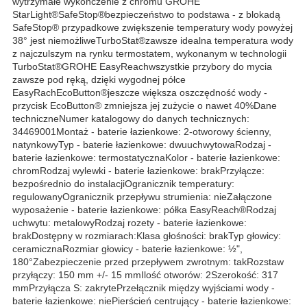
wytrzymałe wykończenie z chromu GROHE
StarLight®SafeStop®bezpieczeństwo to podstawa - z blokadą
SafeStop® przypadkowe zwiększenie temperatury wody powyżej
38° jest niemożliweTurboStat®zawsze idealna temperatura wody
z najczulszym na rynku termostatem, wykonanym w technologii
TurboStat®GROHE EasyReachwszystkie przybory do mycia
zawsze pod ręką, dzięki wygodnej półce
EasyRachEcoButton®jeszcze większa oszczędność wody -
przycisk EcoButton® zmniejsza jej zużycie o nawet 40%Dane
techniczneNumer katalogowy do danych technicznych:
34469001Montaż - baterie łazienkowe: 2-otworowy ścienny,
natynkowyTyp - baterie łazienkowe: dwuuchwytowaRodzaj -
baterie łazienkowe: termostatycznaKolor - baterie łazienkowe:
chromRodzaj wylewki - baterie łazienkowe: brakPrzyłącze:
bezpośrednio do instalacjiOgranicznik temperatury:
regulowanyOgranicznik przepływu strumienia: nieZałączone
wyposażenie - baterie łazienkowe: półka EasyReach®Rodzaj
uchwytu: metalowyRodzaj rozety - baterie łazienkowe:
brakDostępny w rozmiarach:Klasa głośności: brakTyp głowicy:
ceramicznaRozmiar głowicy - baterie łazienkowe: ½",
180°Zabezpieczenie przed przepływem zwrotnym: takRozstaw
przyłączy: 150 mm +/- 15 mmIlość otworów: 2Szerokość: 317
mmPrzyłącza S: zakrytePrzełącznik między wyjściami wody -
baterie łazienkowe: niePierścień centrujący - baterie łazienkowe: