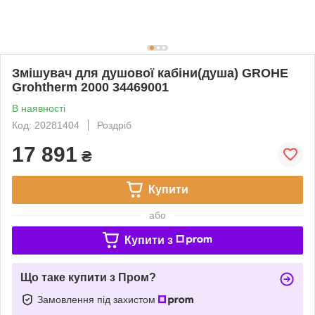
Змішувач для душової кабіни(душа) GROHE
Grohtherm 2000 34469001
В наявності
Код: 20281404
Роздріб
17 891
₴
Купити
або
Купити з
Що таке купити з Пром?
Замовлення під захистом