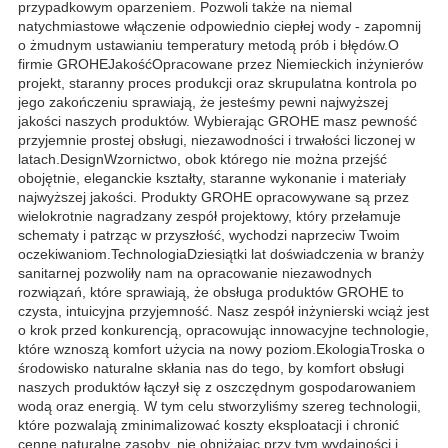
przypadkowym oparzeniem. Pozwoli także na niemal
natychmiastowe włączenie odpowiednio ciepłej wody - zapomnij
o żmudnym ustawianiu temperatury metodą prób i błędów.O
firmie GROHEJakośćOpracowane przez Niemieckich inżynierów
projekt, staranny proces produkcji oraz skrupulatna kontrola po
jego zakończeniu sprawiają, że jesteśmy pewni najwyższej
jakości naszych produktów. Wybierając GROHE masz pewność
przyjemnie prostej obsługi, niezawodności i trwałości liczonej w
latach.DesignWzornictwo, obok którego nie można przejść
obojętnie, eleganckie kształty, staranne wykonanie i materiały
najwyższej jakości. Produkty GROHE opracowywane są przez
wielokrotnie nagradzany zespół projektowy, który przełamuje
schematy i patrząc w przyszłość, wychodzi naprzeciw Twoim
oczekiwaniom.TechnologiaDziesiątki lat doświadczenia w branży
sanitarnej pozwoliły nam na opracowanie niezawodnych
rozwiązań, które sprawiają, że obsługa produktów GROHE to
czysta, intuicyjna przyjemność. Nasz zespół inżynierski wciąż jest
o krok przed konkurencją, opracowując innowacyjne technologie,
które wznoszą komfort użycia na nowy poziom.EkologiaTroska o
środowisko naturalne skłania nas do tego, by komfort obsługi
naszych produktów łączył się z oszczędnym gospodarowaniem
wodą oraz energią. W tym celu stworzyliśmy szereg technologii,
które pozwalają zminimalizować koszty eksploatacji i chronić
cenne naturalne zasoby, nie obniżając przy tym wydajności i