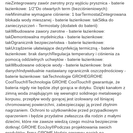
nieZintegrowany zawór zwrotny przy wyjściu prysznica - baterie
łazienkowe: 1/2"Do otwartych term (bezciśnieniowych):
nieMinimalne wymagane ciśnienie: 1 barTermostatZintegrowana
blokada wody mieszanej - baterie łazienkowe: takSitka do
zanieczyszczeń - Termostaty (dodatek do baterii):
takWbudowane zawory zwrotne - baterie łazienkowe:
takDemontowalna mydelniczka - baterie łazienkowe:
takOgranicznik bezpieczeństwa - baterie łazienkowe:
takUrządzenie ułatwiające dezynfekcją termiczną - baterie
łazienkowe: brak danychRegulacja temperatury i ciśnienia za
pomocą oddzielnych uchwytów - baterie łazienkowe:
takWbudowane odcięcie wody - baterie łazienkowe: brak
danychIndywidualnie nastawiany ogranicznik oszczędnościowy -
baterie łazienkowe: takTechnologie GROHEGROHE
CoolTouch®Technologia GROHE CoolTouch® gwarantuje, że
bateria nigdy nie będzie zbyt gorąca w dotyku. Dzięki kanałom z
zimną woda znajdującym się wewnątrz solidnego metalowego
korpusu, przepływ wody gorącej jest izolowany od lśniącej
chromowanej powierzchni, zabezpieczając ją przed zbytnim
nagrzaniem. Ochroni to użytkowników przed przypadkowym
oparzeniem i będzie przydatne zwłaszcza dla rodzin z małymi
dziećmi, które nie zawsze wiedzą czego można bezpiecznie
dotknąć.GROHE EcoJoy®Podczas projektowania swoich
produktów, firma GROHE kładzie ogromny nacisk na