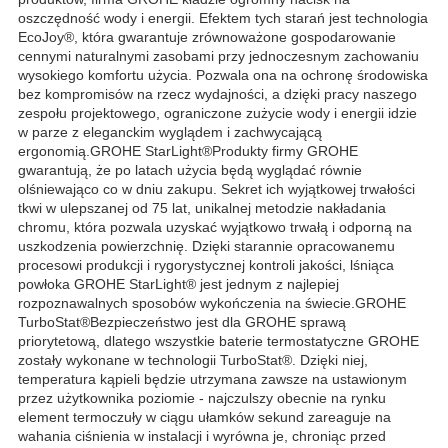
oszczędność wody i energii. Efektem tych starań jest technologia
EcoJoy®, która gwarantuje zrównoważone gospodarowanie
cennymi naturalnymi zasobami przy jednoczesnym zachowaniu
wysokiego komfortu użycia. Pozwala ona na ochronę środowiska
bez kompromisów na rzecz wydajności, a dzięki pracy naszego
zespołu projektowego, ograniczone zużycie wody i energii idzie
w parze z eleganckim wyglądem i zachwycającą
ergonomią.GROHE StarLight®Produkty firmy GROHE
gwarantują, że po latach użycia będą wyglądać równie
olśniewająco co w dniu zakupu. Sekret ich wyjątkowej trwałości
tkwi w ulepszanej od 75 lat, unikalnej metodzie nakładania
chromu, która pozwala uzyskać wyjątkowo trwałą i odporną na
uszkodzenia powierzchnię. Dzięki starannie opracowanemu
procesowi produkcji i rygorystycznej kontroli jakości, lśniąca
powłoka GROHE StarLight® jest jednym z najlepiej
rozpoznawalnych sposobów wykończenia na świecie.GROHE
TurboStat®Bezpieczeństwo jest dla GROHE sprawą
priorytetową, dlatego wszystkie baterie termostatyczne GROHE
zostały wykonane w technologii TurboStat®. Dzięki niej,
temperatura kąpieli będzie utrzymana zawsze na ustawionym
przez użytkownika poziomie - najczulszy obecnie na rynku
element termoczuły w ciągu ułamków sekund zareaguje na
wahania ciśnienia w instalacji i wyrówna je, chroniąc przed