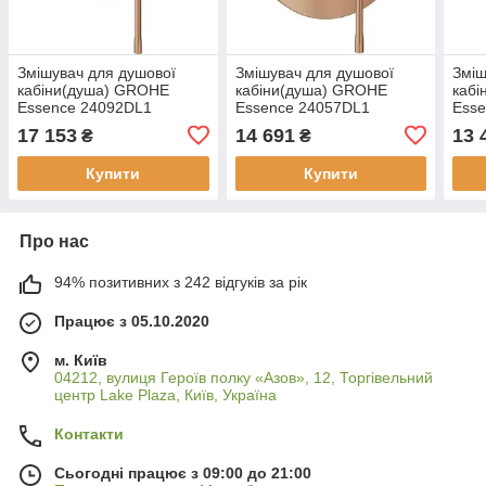
Змішувач для душової
Змішувач для душової
Зміш
кабіни(душа) GROHE
кабіни(душа) GROHE
каб
Essence 24092DL1
Essence 24057DL1
Ess
17 153
14 691
13 
₴
₴
Купити
Купити
Про нас
94% позитивних з 242 відгуків за рік
Працює з 05.10.2020
м. Київ
04212, вулиця Героїв полку «Азов», 12, Торгівельний
центр Lake Plaza, Київ, Україна
Контакти
Сьогодні працює з 09:00 до 21:00