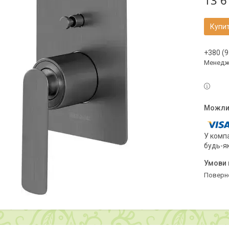
13 6
Купи
+380 (9
Менедж
У компа
будь-я
поверн