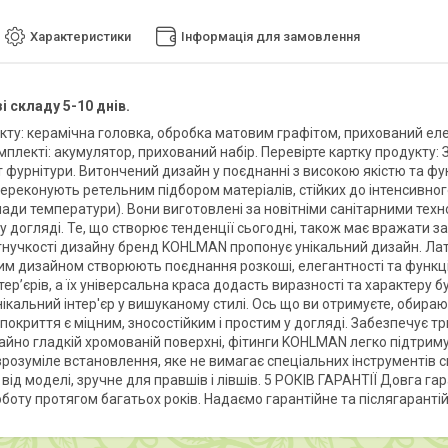
Характеристики
Інформація для замовлення
і складу 5-10 днів.
кту: керамічна головка, обробка матовим графітом, прихований елем
омплекті: акумулятор, прихований набір. Перевірте картку продукт
іт фурнітури. Витончений дизайн у поєднанні з високою якістю та ф
реконують ретельним підбором матеріалів, стійких до інтенсивного
пади температури). Вони виготовлені за новітніми санітарними техн
 у догляді. Те, що створює тенденції сьогодні, також має вражати 
 гнучкості дизайну бренд KOHLMAN пропонує унікальний дизайн. Лат
им дизайном створюють поєднання розкоші, елегантності та функціо
тер’єрів, а їх універсальна краса додасть виразності та характеру
нікальний інтер'єр у вишуканому стилі. Ось що ви отримуєте, оби
покриття є міцним, зносостійким і простим у догляді. Забезпечує 
айно гладкій хромованій поверхні, фітинги KOHLMAN легко підтри
зрозуміле встановлення, яке не вимагає спеціальних інструментів с
від моделі, зручне для правшів і лівшів. 5 РОКІВ ГАРАНТІЇ Довга г
оботу протягом багатьох років. Надаємо гарантійне та післягаранті