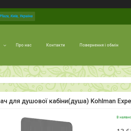
laza, Київ, Україна
Про нас
Контакти
Повернення і обмін
ач для душової кабіни(душа) Kohlman Exp
В наявн