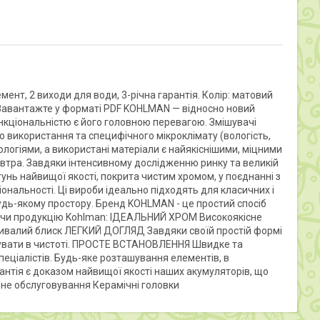
ент, 2 виходи для води, 3-річна гарантія. Колір: матовий
у: Завантажте у форматі PDF KOHLMAN — відносно новий
ункціональністю є його головною перевагою. Змішувачі
 використання та специфічного мікроклімату (вологість,
ологіями, а використані матеріали є найякіснішими, міцними
завтра. Завдяки інтенсивному дослідженню ринку та великій
унь найвищої якості, покрита чистим хромом, у поєднанні з
нальності. Ці вироби ідеально підходять для класичних і
 будь-якому простору. Бренд KOHLMAN - це простий спосіб
раючи продукцію Kohlman: ІДЕАЛЬНИЙ ХРОМ Високоякісне
тривалий блиск ЛЕГКИЙ ДОГЛЯД Завдяки своїй простій формі
мувати в чистоті. ПРОСТЕ ВСТАНОВЛЕННЯ Швидке та
пеціалістів. Будь-яке розташування елементів, в
арантія є доказом найвищої якості наших акумуляторів, що
йне обслуговування Керамічні головки