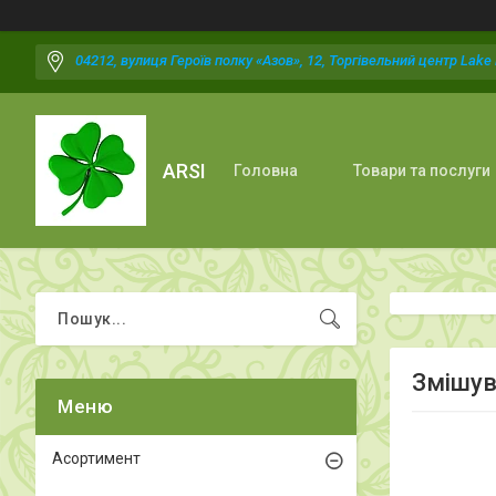
04212, вулиця Героїв полку «Азов», 12, Торгівельний центр Lake P
ARSI
Головна
Товари та послуги
Змішув
Асортимент