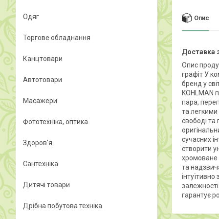
Одяг
Опис
Торгове обладнання
Доставка з
Канцтовари
Опис проду
графіт У к
Автотовари
бренд у св
KOHLMAN пе
Масажери
пара, пере
та легкими
свободі та
Фототехніка, оптика
оригінальн
сучасних ін
Здоров'я
створити у
хромоване 
Сантехніка
та надзвич
інтуїтивно 
Дитячі товари
залежності 
гарантує р
Дрібна побутова техніка