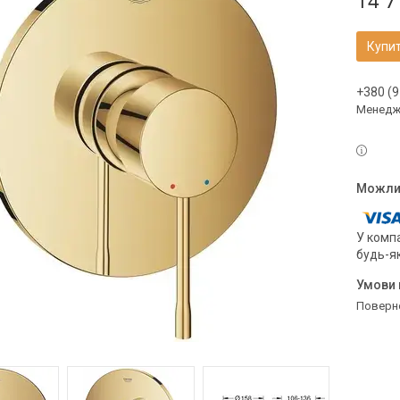
14 7
Купи
+380 (9
Менедж
У компа
будь-я
поверн