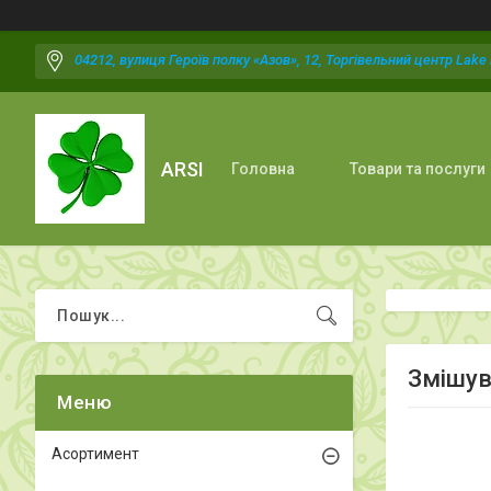
04212, вулиця Героїв полку «Азов», 12, Торгівельний центр Lake P
ARSI
Головна
Товари та послуги
Змішув
Асортимент