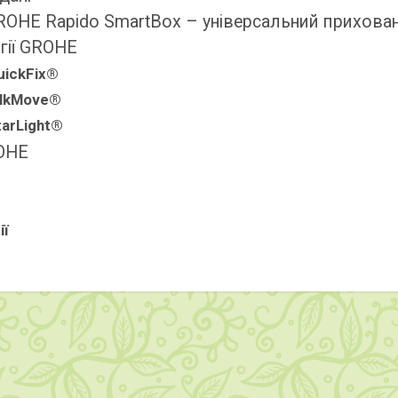
ROHE Rapido SmartBox – універсальний прихова
гії GROHE
ickFix®
ilkMove®
arLight®
OHE
ії