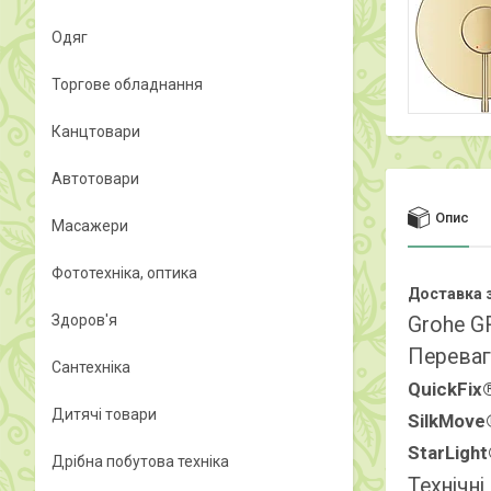
Одяг
Торгове обладнання
Канцтовари
Автотовари
Опис
Масажери
Фототехніка, оптика
Доставка з
Здоров'я
Grohe G
Переваг
Сантехніка
QuickFix
Дитячі товари
SilkMove
StarLigh
Дрібна побутова техніка
Технічні