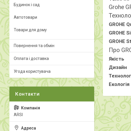
Будинок і сад
Grohe G
Техноло
Автотовари
GROHE Qu
Товари для дому
GROHE S
GROHE St
Повернення та обмін
Про GR
Якість
Оплата і доставка
Дизайн
Угода користувача
Технолог
Екологія
ARSI