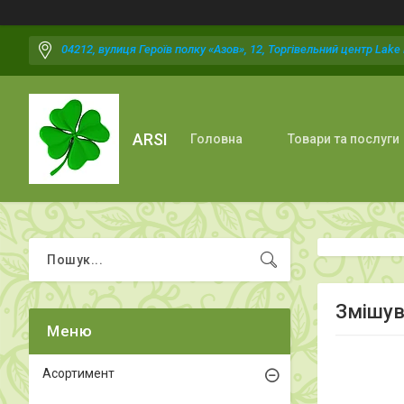
04212, вулиця Героїв полку «Азов», 12, Торгівельний центр Lake P
ARSI
Головна
Товари та послуги
Змішув
Асортимент