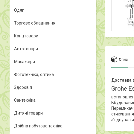
Одяг
Торгове обладнання
Канцтовари
Автотовари
Опис
Масажери
Фототехніка, оптика
Доставка з
Здоров'я
Grohe E
встановлен
Сантехніка
Вбудований
Перемикач:
Дитячі товари
стикування
з’єднуваль
Дрібна побутова техніка