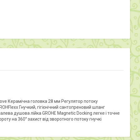
Move Керамічна головка 28 мм Регулятор потоку
HFlexx Гнучкий, гігієнічний сантопреновий шланг
ева душова лійка GROHE Magnetic Docking легке і точне
оту на 360° захист від зворотного потоку гнучкі