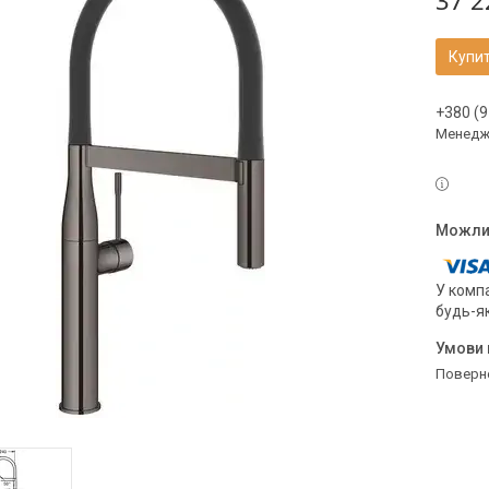
37 2
Купи
+380 (9
Менедж
У компа
будь-я
поверн