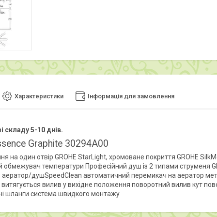
Характеристики
Інформація для замовлення
і складу 5-10 днів.
ssence Graphite 30294A00
ня на один отвір GROHE StarLight, хромоване покриття GROHE Silk
 обмежувач температури Професійний душ із 2 типами струменя GRO
 аератор/душSpeedClean автоматичний перемикач на аератор метал
 витягується вилив у вихідне положення поворотний вилив кут повор
ні шланги система швидкого монтажу