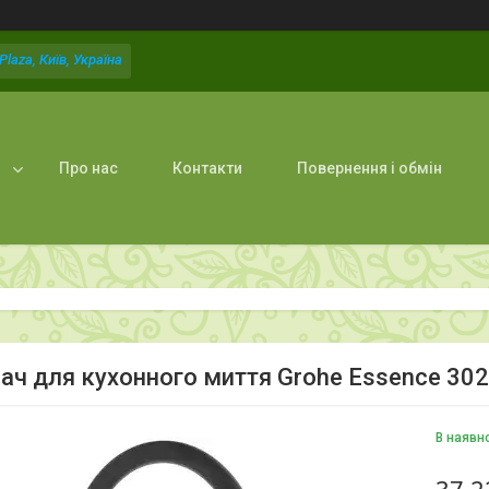
laza, Київ, Україна
Про нас
Контакти
Повернення і обмін
ач для кухонного миття Grohe Essence 30
В наявн