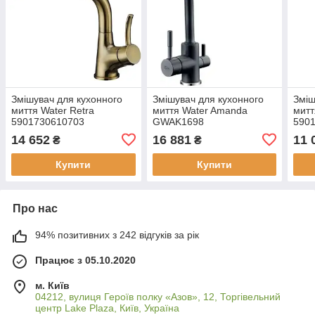
Змішувач для кухонного
Змішувач для кухонного
Зміш
миття Water Retra
миття Water Amanda
митт
5901730610703
GWAK1698
590
14 652
16 881
11 
₴
₴
Купити
Купити
Про нас
94% позитивних з 242 відгуків за рік
Працює з 05.10.2020
м. Київ
04212, вулиця Героїв полку «Азов», 12, Торгівельний
центр Lake Plaza, Київ, Україна