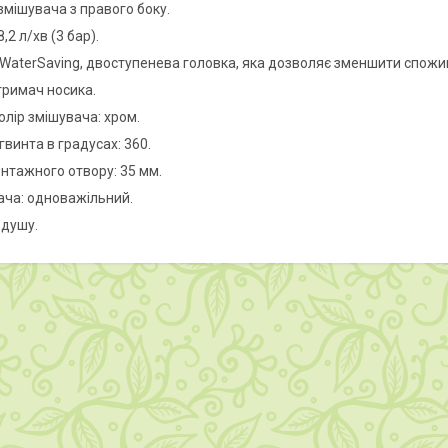
змішувача з правого боку.
,2 л/хв (3 бар).
 WaterSaving, двоступенева головка, яка дозволяє зменшити спожи
тримач носика.
олір змішувача: хром.
винта в градусах: 360.
нтажного отвору: 35 мм.
ача: одноважільний.
 душу.