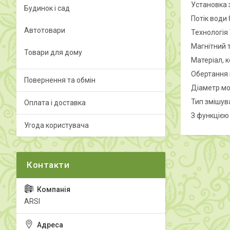
Установка 
Будинок і сад
Потік води 8
Автотовари
Технологія
Магнітний 
Товари для дому
Матеріал, к
Обертання г
Повернення та обмін
Діаметр мо
Тип змішув
Оплата і доставка
З функцією
Угода користувача
ARSI