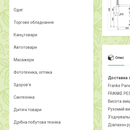
Одяг
Торгове обладнання
Канцтовари
Автотовари
Опис
Масажери
Фототехніка, оптика
Доставка з
Здоров'я
Franke Pan
FRANKE PES
Сантехніка
Висота змі
Рухомий вил
Дитячі товари
З'єднуваль
Дрібна побутова техніка
Діапазон р