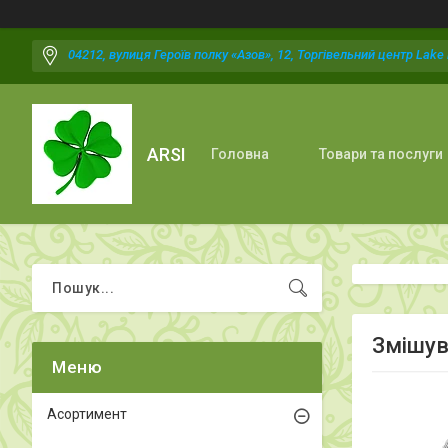
04212, вулиця Героїв полку «Азов», 12, Торгівельний центр Lake P
ARSI
Головна
Товари та послуги
Змішув
Асортимент