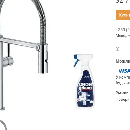
32 7
Купи
+380 (9
Менедж
У компа
будь-я
поверн