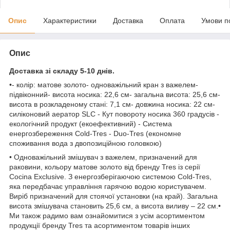
Опис
Характеристики
Доставка
Оплата
Умови п
Опис
Доставка зі складу 5-10 днів.
•- колір: матове золото- одноважільний кран з важелем-
підвіконний- висота носика: 22,6 см- загальна висота: 25,6 см-
висота в розкладеному стані: 7,1 см- довжина носика: 22 см-
силіконовий аератор SLC - Кут повороту носика 360 градусів -
екологічний продукт (екоефективний) - Система
енергозбереження Cold-Tres - Duo-Tres (економне
споживання вода з двопозиційною головкою)
• Одноважільний змішувач з важелем, призначений для
раковини, кольору матове золото від бренду Tres із серії
Cocina Exclusive. З енергозберігаючою системою Cold-Tres,
яка передбачає управління гарячою водою користувачем.
Виріб призначений для стоячої установки (на край). Загальна
висота змішувача становить 25,6 см, а висота виливу – 22 см.•
Ми також радимо вам ознайомитися з усім асортиментом
продукції бренду Tres та асортиментом товарів інших