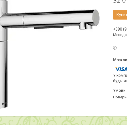
32 0
Купи
+380 (9
Менедж
У компа
будь-я
поверн