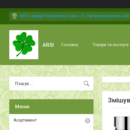
04212, вулиця Героїв полку «Азов», 12, Торгівельний центр Lake P
ARSI
Головна
Товари та послуги
Змішува
Асортимент