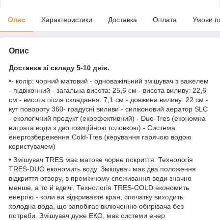
Опис
Характеристики
Доставка
Оплата
Умови п
Опис
Доставка зі складу 5-10 днів.
•- колір: чорний матовий - одноважільний змішувач з важелем
- підвіконний - загальна висота: 25,6 см - висота виливу: 22,6
см - висота після складання: 7,1 см - довжина виливу: 22 см -
кут повороту 360- градусні виливи - силіконовий аератор SLC
- екологічний продукт (екоефективний) - Duo-Tres (економна
витрата води з двопозиційною головкою) - Система
енергозбереження Cold-Tres (керування гарячою водою
користувачем)
• Змішувач TRES має матове чорне покриття. Технологія
TRES-DUO економить воду. Змішувач має два положення
відкриття отвору, в проміжному споживання води значно
менше, а то й вдвічі. Технологія TRES-COLD економить
енергію - коли ви відкриваєте кран, спочатку виходить
холодна вода, що запобігає включенню обігрівача без
потреби. Змішувач дуже ЕКО, має системи енер