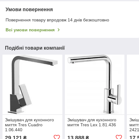
Умови повернення
Повернення товару впродовж 14 днів безкоштовно
Всі умови повернення
Подібні товари компанії
Змішувач для кухонного
Змішувач для кухонного
Зміш
миття Tres Cuadro
миття Tres Lex 1.81.436
митт
1.06.440
242
29 121
13 888
17 
₴
₴