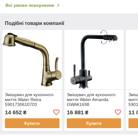
Всі умови повернення
Подібні товари компанії
Змішувач для кухонного
Змішувач для кухонного
Зміш
миття Water Retra
миття Water Amanda
митт
5901730610703
GWAK1698
590
14 652
16 881
11 
₴
₴
Купити
Купити