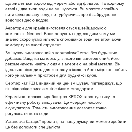
що живляться водою від мережі або від фільтра. На жодному
етапі ці два типи води не змішуються. Ви можете спокійно
пити фільтровану воду, не турбуючись про її забруднення
водопровідною водою.
Аератори для кранів виготовляються швейцарською
компанією Neoperl. Вони аерують воду, завдяки чому ми
значно скорочуємо кількість споживаної води, не втрачаючи
комфорту та якості струменя.
Змішувач виготовлений з нержавіючої сталі без будь-яких
добавок. Завдяки матеріалу, з якого він виготовлений, його
рекомендують навіть людям з алергією на різні метали. Він
ідеально підходить для контакту з їжею, а його міцність робить
його унікальним пристроєм для будь-якої кухні.
Сертифікат PZH, виданий на цей змішувач, підтверджує, що
він відповідає високим гігієнічним стандартам.
Керамічна головка виробництва KEROX гарантує тиху та
ефективну роботу змішувача. Це «серце» нашого
акумулятора. Точність виготовлення дозволяє точно
регулювати потік води.
Установка батареї проста і, на нашу думку, ви можете зробити
це без допомоги спеціаліста.