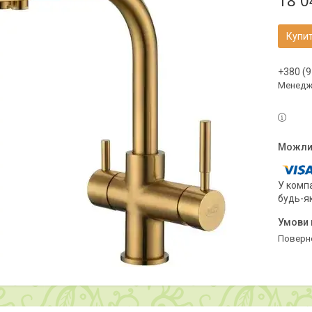
18 0
Купи
+380 (9
Менедж
У компа
будь-я
поверн