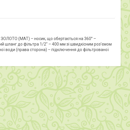
ЛОТО (MAT) – носик, що обертається на 360° –
ний шланг до фільтра 1/2" – 400 мм зі швидкісним роз’ємом
ї води (права сторона) – підключення до фільтрованої