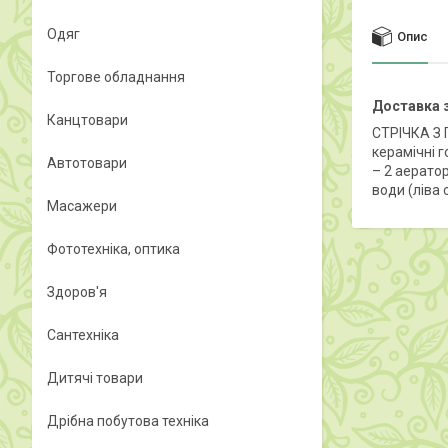
Одяг
Опис
Торгове обладнання
Доставка з
Канцтовари
СТРІЧКА З 
керамічні г
Автотовари
– 2 аерато
води (ліва 
Масажери
Фототехніка, оптика
Здоров'я
Сантехніка
Дитячі товари
Дрібна побутова техніка