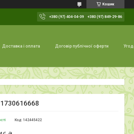
Кошик
+380 (97) 404-04-09
+380 (97) 849-29-86
Доставка і оплата
Договір публічної оферти
Угод
901730616668
ості
Код:
142445422