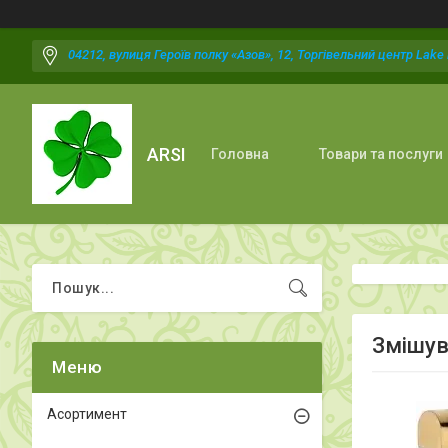
04212, вулиця Героїв полку «Азов», 12, Торгівельний центр Lake P
ARSI
Головна
Товари та послуги
Змішув
Асортимент