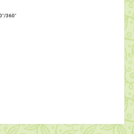
0°/360°