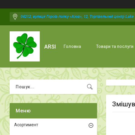
04212, вулиця Героїв полку «Азов», 12, Торгівельний центр Lake P
ARSI
Головна
Товари та послуги
Змішув
Асортимент