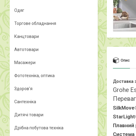
Одяг
Торгове обладнання
Канцтовари
Автотовари
Опис
Масажери
Фототехніка, оптика
Доставка з
Здоров'я
Grohe E
Переваг
Сантехніка
SilkMove
Дитячі товари
StarLigh
Плавний 
Дрібна побутова техніка
Система