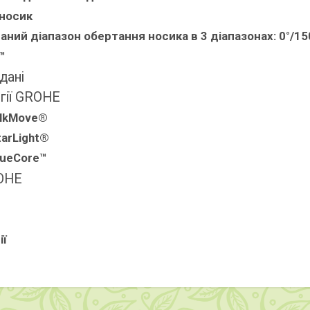
носик
аний діапазон обертання носика в 3 діапазонах: 0°/15
™
 дані
гії GROHE
ilkMove®
arLight®
lueCore™
OHE
ії