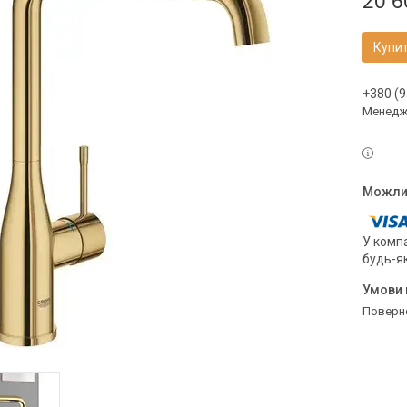
20 6
Купи
+380 (9
Менедж
У компа
будь-я
поверн