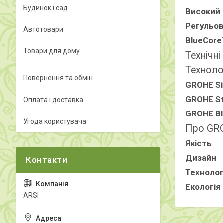
Будинок і сад
Високий 
Регульов
Автотовари
BlueCore
Товари для дому
Технічні
Техноло
Повернення та обмін
GROHE S
GROHE St
Оплата і доставка
GROHE B
Угода користувача
Про GR
Якість
Дизайн
Технолог
Екологія
ARSI