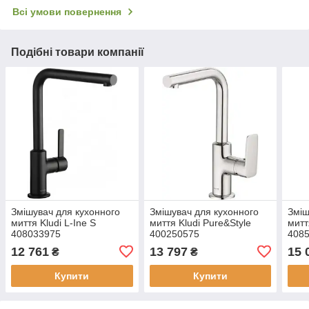
Всі умови повернення
Подібні товари компанії
Змішувач для кухонного
Змішувач для кухонного
Зміш
миття Kludi L-Ine S
миття Kludi Pure&Style
митт
408033975
400250575
408
12 761
13 797
15 
₴
₴
Купити
Купити