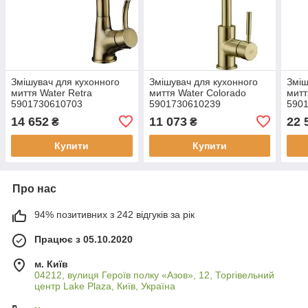
Змішувач для кухонного
Змішувач для кухонного
Зміш
миття Water Retra
миття Water Colorado
митт
5901730610703
5901730610239
590
14 652
11 073
22 
₴
₴
Купити
Купити
Про нас
94% позитивних з 242 відгуків за рік
Працює з 05.10.2020
м. Київ
04212, вулиця Героїв полку «Азов», 12, Торгівельний
центр Lake Plaza, Київ, Україна