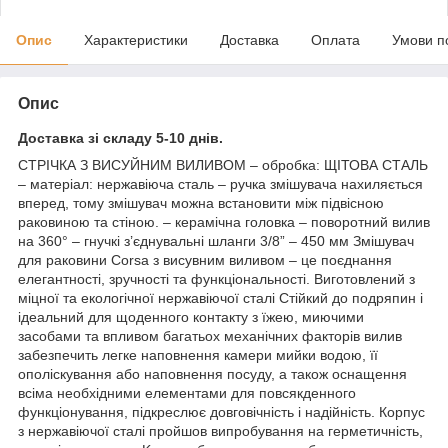
Опис
Характеристики
Доставка
Оплата
Умови п
Опис
Доставка зі складу 5-10 днів.
СТРІЧКА З ВИСУЙНИМ ВИЛИВОМ – обробка: ЩІТОВА СТАЛЬ
– матеріал: нержавіюча сталь – ручка змішувача нахиляється
вперед, тому змішувач можна встановити між підвісною
раковиною та стіною. – керамічна головка – поворотний вилив
на 360° – гнучкі з’єднувальні шланги 3/8” – 450 мм Змішувач
для раковини Corsa з висувним виливом – це поєднання
елегантності, зручності та функціональності. Виготовлений з
міцної та екологічної нержавіючої сталі Стійкий до подряпин і
ідеальний для щоденного контакту з їжею, миючими
засобами та впливом багатьох механічних факторів вилив
забезпечить легке наповнення камери мийки водою, її
ополіскування або наповнення посуду, а також оснащення
всіма необхідними елементами для повсякденного
функціонування, підкреслює довговічність і надійність. Корпус
з нержавіючої сталі пройшов випробування на герметичність,