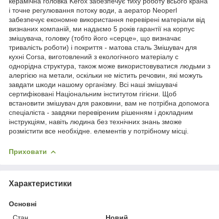
керамічна головка Kerox забезпечує тиху роботу всього крана
і точне регулювання потоку води, а аератор Neoperl
забезпечує економне використання перевірені матеріали від
визнаних компаній, ми надаємо 5 років гарантії на корпус
змішувача, головку (тобто його «серце», що визначає
тривалість роботи) і покриття - матова сталь Змішувач для
кухні Corsa, виготовлений з екологічного матеріалу с
однорідна структура, також може використовуватися людьми з
алергією на метали, оскільки не містить речовин, які можуть
завдати шкоди нашому організму. Всі наші змішувачі
сертифіковані Національним інститутом гігієни. Щоб
встановити змішувач для раковини, вам не потрібна допомога
спеціаліста - завдяки перевіреним рішенням і докладним
інструкціям, навіть людина без технічних знань зможе
розмістити все необхідне. елементів у потрібному місці.
Приховати
Характеристики
Основні
Стан
Новий