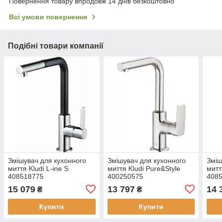
Повернення товару впродовж 14 днів безкоштовно
Всі умови повернення
Подібні товари компанії
Змішувач для кухонного
Змішувач для кухонного
Зміш
миття Kludi L-ine S
миття Kludi Pure&Style
митт
408518775
400250575
408
15 079
13 797
14 
₴
₴
Купити
Купити