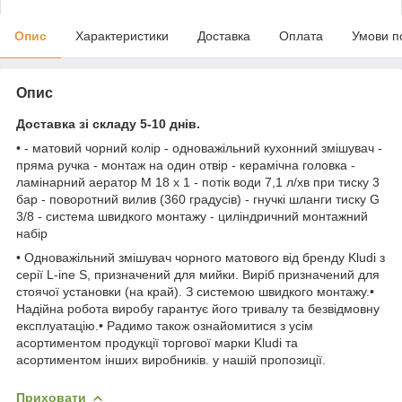
Опис
Характеристики
Доставка
Оплата
Умови п
Опис
Доставка зі складу 5-10 днів.
• - матовий чорний колір - одноважільний кухонний змішувач -
пряма ручка - монтаж на один отвір - керамічна головка -
ламінарний аератор M 18 x 1 - потік води 7,1 л/хв при тиску 3
бар - поворотний вилив (360 градусів) - гнучкі шланги тиску G
3/8 - система швидкого монтажу - циліндричний монтажний
набір
• Одноважільний змішувач чорного матового від бренду Kludi з
серії L-ine S, призначений для мийки. Виріб призначений для
стоячої установки (на край). З системою швидкого монтажу.•
Надійна робота виробу гарантує його тривалу та безвідмовну
експлуатацію.• Радимо також ознайомитися з усім
асортиментом продукції торгової марки Kludi та
асортиментом інших виробників. у нашій пропозиції.
Приховати