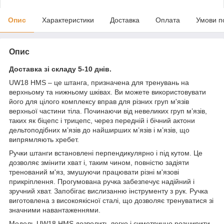
Опис
Характеристики
Доставка
Оплата
Умови п
Опис
Доставка зі складу 5-10 днів.
UW18 HMS – це штанга, призначена для тренувань на
верхньому та нижньому шківах. Ви можете використовувати
його для цілого комплексу вправ для різних груп м'язів
верхньої частини тіла. Починаючи від невеликих груп м’язів,
таких як біцепс і трицепс, через передній і бічний актони
дельтоподібних м’язів до найширших м’язів і м’язів, що
випрямляють хребет.
Ручки штанги встановлені перпендикулярно і під кутом. Це
дозволяє змінити хват і, таким чином, повністю задіяти
тренований м'яз, змушуючи працювати різні м'язові
прикріплення. Прогумована ручка забезпечує надійний і
зручний хват. Запобігає вислизанню інструменту з рук. Ручка
виготовлена з високоякісної сталі, що дозволяє тренуватися зі
значними навантаженнями.
Модель UW18 HMS дозволить легко і симетрично розширити