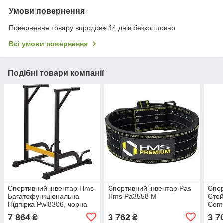
Умови повернення
Повернення товару впродовж 14 днів безкоштовно
Всі умови повернення
Подібні товари компанії
Спортивний інвентар Hms
Спортивний інвентар Pas
Спор
Багатофункціональна
Hms Pa3558 M
Стой
Підпірка Pwl8306, чорна
Comm
7 864
3 762
3 7
₴
₴