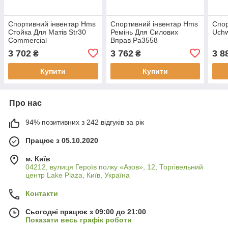
Спортивний інвентар Hms
Спортивний інвентар Hms
Спор
Стойка Для Матів Str30
Ремінь Для Силових
Uch
Commercial
Вправ Pa3558
3 702
3 762
3 8
₴
₴
Купити
Купити
Про нас
94% позитивних з 242 відгуків за рік
Працює з 05.10.2020
м. Київ
04212, вулиця Героїв полку «Азов», 12, Торгівельний
центр Lake Plaza, Київ, Україна
Контакти
Сьогодні працює з 09:00 до 21:00
Показати весь графік роботи