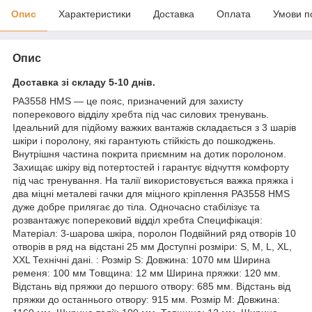
Опис
Характеристики
Доставка
Оплата
Умови п
Опис
Доставка зі складу 5-10 днів.
PA3558 HMS — це пояс, призначений для захисту
поперекового відділу хребта під час силових тренувань.
Ідеальний для підйому важких вантажів складається з 3 шарів
шкіри і поролону, які гарантують стійкість до пошкоджень.
Внутрішня частина покрита приємним на дотик поролоном.
Захищає шкіру від потертостей і гарантує відчуття комфорту
під час тренування. На талії використовується важка пряжка і
два міцні металеві гачки для міцного кріплення PA3558 HMS
дуже добре прилягає до тіла. Одночасно стабілізує та
розвантажує поперековий відділ хребта Специфікація:
Матеріал: 3-шарова шкіра, поролон Подвійний ряд отворів 10
отворів в ряд на відстані 25 мм Доступні розміри: S, M, L, XL,
XXL Технічні дані. : Розмір S: Довжина: 1070 мм Ширина
ременя: 100 мм Товщина: 12 мм Ширина пряжки: 120 мм.
Відстань від пряжки до першого отвору: 685 мм. Відстань від
пряжки до останнього отвору: 915 мм. Розмір M: Довжина: