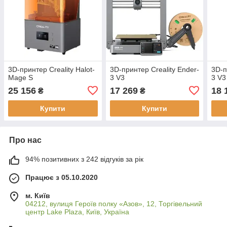
3D-принтер Creality Halot-
3D-принтер Creality Ender-
3D-п
Mage S
3 V3
3 V3
25 156
17 269
18 
₴
₴
Купити
Купити
Про нас
94% позитивних з 242 відгуків за рік
Працює з 05.10.2020
м. Київ
04212, вулиця Героїв полку «Азов», 12, Торгівельний
центр Lake Plaza, Київ, Україна