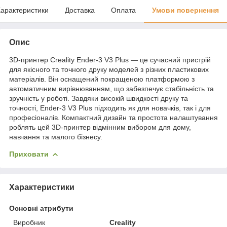
арактеристики
Доставка
Оплата
Умови повернення
Опис
3D-принтер Creality Ender-3 V3 Plus — це сучасний пристрій
для якісного та точного друку моделей з різних пластикових
матеріалів. Він оснащений покращеною платформою з
автоматичним вирівнюванням, що забезпечує стабільність та
зручність у роботі. Завдяки високій швидкості друку та
точності, Ender-3 V3 Plus підходить як для новачків, так і для
професіоналів. Компактний дизайн та простота налаштування
роблять цей 3D-принтер відмінним вибором для дому,
навчання та малого бізнесу.
Приховати
Характеристики
Основні атрибути
Виробник
Creality