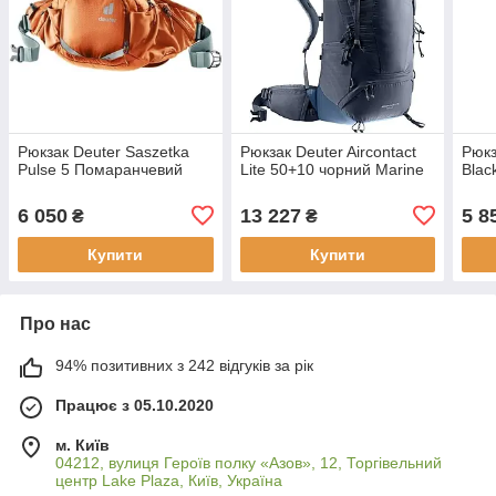
Рюкзак Deuter Saszetka
Рюкзак Deuter Aircontact
Рюкз
Pulse 5 Помаранчевий
Lite 50+10 чорний Marine
Blac
6 050
13 227
5 8
₴
₴
Купити
Купити
Про нас
94% позитивних з 242 відгуків за рік
Працює з 05.10.2020
м. Київ
04212, вулиця Героїв полку «Азов», 12, Торгівельний
центр Lake Plaza, Київ, Україна