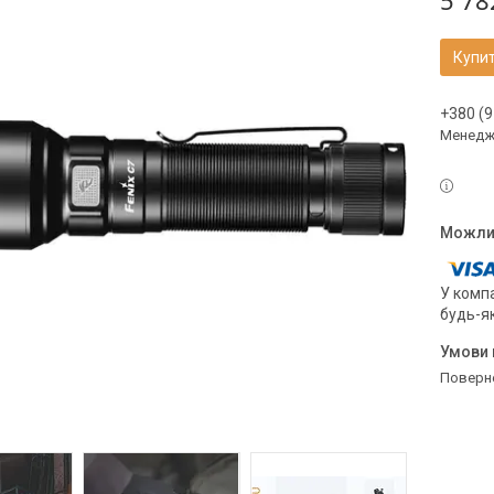
5 78
Купи
+380 (9
Менедж
У компа
будь-я
поверн