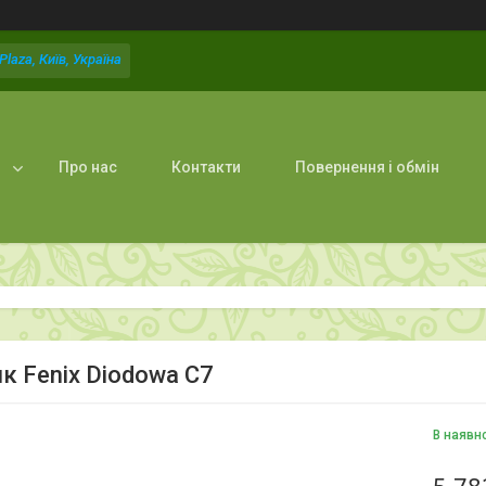
laza, Київ, Україна
Про нас
Контакти
Повернення і обмін
ик Fenix Diodowa C7
В наявн