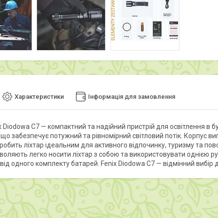
Характеристики
Інформація для замовлення
ix Diodowa C7 — компактний та надійний пристрій для освітлення в 
 що забезпечує потужний та рівномірний світловий потік. Корпус виг
 робить ліхтар ідеальним для активного відпочинку, туризму та по
воляють легко носити ліхтар з собою та використовувати однією р
від одного комплекту батарей. Fenix Diodowa C7 — відмінний вибір для