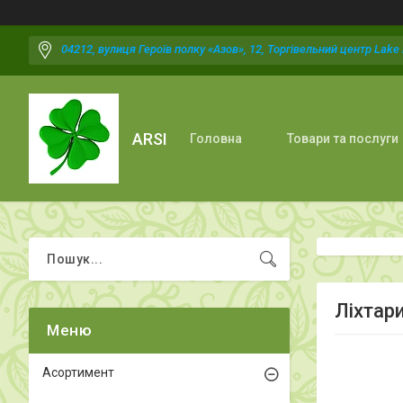
04212, вулиця Героїв полку «Азов», 12, Торгівельний центр Lake P
ARSI
Головна
Товари та послуги
Ліхтар
Асортимент