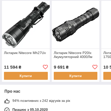
Ліхтарик Nitecore Mh27Uv
Ліхтарик Nitecore P20Ix
Ліхт
Акумуляторний 4000Лм
175
11 594
9 691
10 
₴
₴
Купити
Купити
Про нас
94% позитивних з 242 відгуків за рік
Працює з 05.10.2020