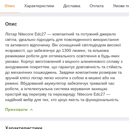
Опис
Характеристики
Доставка
Оплата
Умови п
Опис
Ліхтар Nitecore Edc27 — компактний та потужний джерело
світла, ідеально підходить для повсякденного використання
та активного відпочинку. Він оснащений світлодіодом високої
яскравості, що забезпечує до 1300 люмен, та кількома
режимами роботи для оптимального освітлення в будь-яких
умовах. Корпус виготовлений з міцного алюмінієвого сплаву з
анодованим покриттям, що гарантує довговічність та стійкість
до механічних пошкоджень. Завдяки компактним розмірам та
зручній кліпсі ліхтар легко носити з собою в кишені або на
ремені. Вбудований акумулятор забезпечує тривалий час
роботи, а інтелектуальна система керування захищає
пристрій від перегріву та перезаряду. Nitecore Edc27 —
надійний вибір для тих, хто цінує якість та функціональність.
Приховати
Характеристики