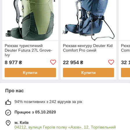
Рюкзак туристичний
Рюкзак-кенгуру Deuter Kid
Рюкз
Deuter Futura 27L Grove-
Comfort Pro синій
Comf
Ivy
8 977
22 954
32 
₴
₴
Купити
Купити
Про нас
94% позитивних з 242 відгуків за рік
Працює з 05.10.2020
м. Київ
04212, вулиця Героїв полку «Азов», 12, Торгівельний