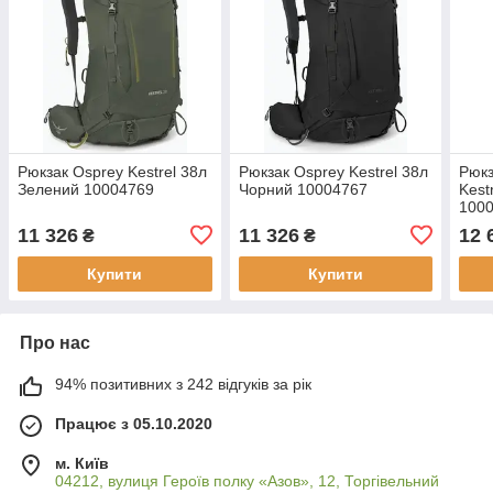
Рюкзак Osprey Kestrel 38л
Рюкзак Osprey Kestrel 38л
Рюкз
Зелений 10004769
Чорний 10004767
Kest
100
11 326
11 326
12 
₴
₴
Купити
Купити
Про нас
94% позитивних з 242 відгуків за рік
Працює з 05.10.2020
м. Київ
04212, вулиця Героїв полку «Азов», 12, Торгівельний