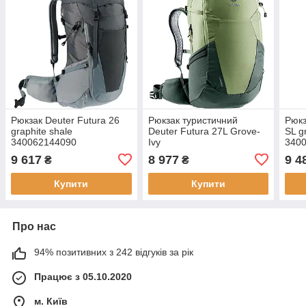
Рюкзак Deuter Futura 26
Рюкзак туристичний
Рюкз
graphite shale
Deuter Futura 27L Grove-
SL g
340062144090
Ivy
340
9 617
8 977
9 4
₴
₴
Купити
Купити
Про нас
94% позитивних з 242 відгуків за рік
Працює з 05.10.2020
м. Київ