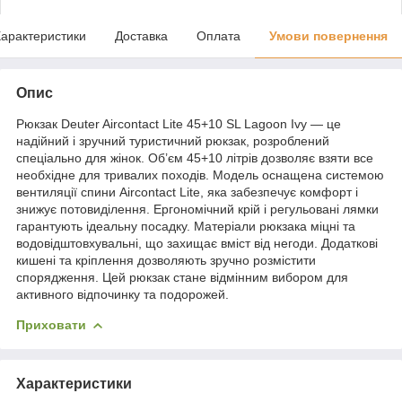
арактеристики
Доставка
Оплата
Умови повернення
Опис
Рюкзак Deuter Aircontact Lite 45+10 SL Lagoon Ivy — це
надійний і зручний туристичний рюкзак, розроблений
спеціально для жінок. Об’єм 45+10 літрів дозволяє взяти все
необхідне для тривалих походів. Модель оснащена системою
вентиляції спини Aircontact Lite, яка забезпечує комфорт і
знижує потовиділення. Ергономічний крій і регульовані лямки
гарантують ідеальну посадку. Матеріали рюкзака міцні та
водовідштовхувальні, що захищає вміст від негоди. Додаткові
кишені та кріплення дозволяють зручно розмістити
спорядження. Цей рюкзак стане відмінним вибором для
активного відпочинку та подорожей.
Приховати
Характеристики