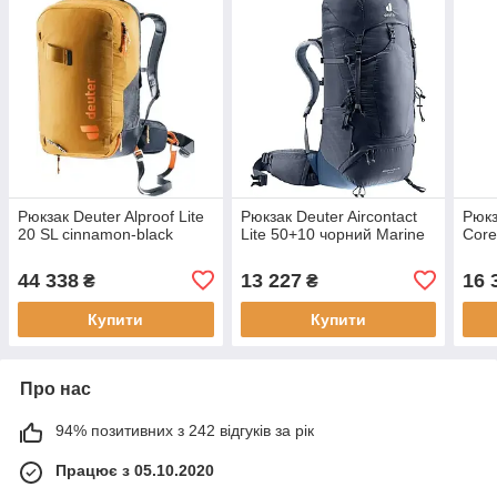
Рюкзак Deuter Alproof Lite
Рюкзак Deuter Aircontact
Рюкз
20 SL cinnamon-black
Lite 50+10 чорний Marine
Core
44 338
13 227
16 
₴
₴
Купити
Купити
Про нас
94% позитивних з 242 відгуків за рік
Працює з 05.10.2020