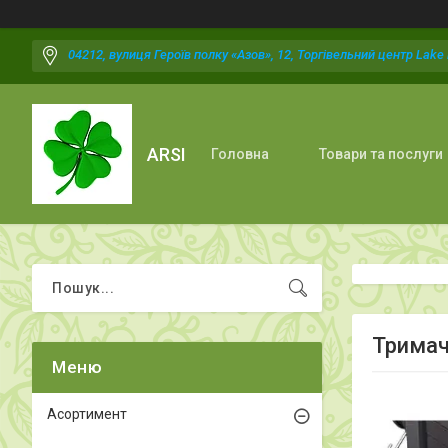
04212, вулиця Героїв полку «Азов», 12, Торгівельний центр Lake P
ARSI
Головна
Товари та послуги
Тримач
Асортимент