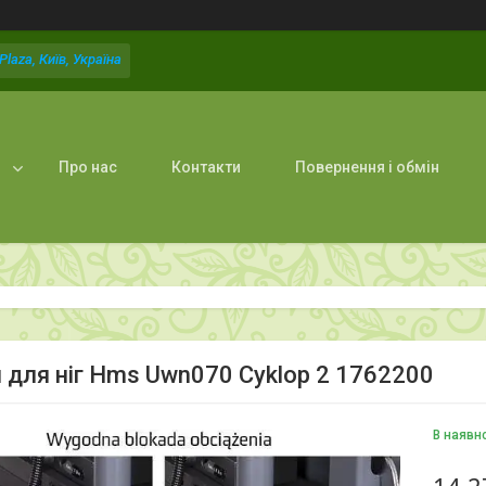
laza, Київ, Україна
Про нас
Контакти
Повернення і обмін
 для ніг Hms Uwn070 Cyklop 2 1762200
В наявн