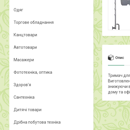
Одяг
Торгове обладнання
Канцтовари
Автотовари
Опис
Масажери
Фототехніка, оптика
Тримач для
Виготовлени
Здоров'я
знижуючи в
дому та офі
Сантехніка
Дитячі товари
Дрібна побутова техніка