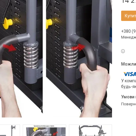
14 2
Купи
+380 (9
Менедж
У компа
будь-я
поверн