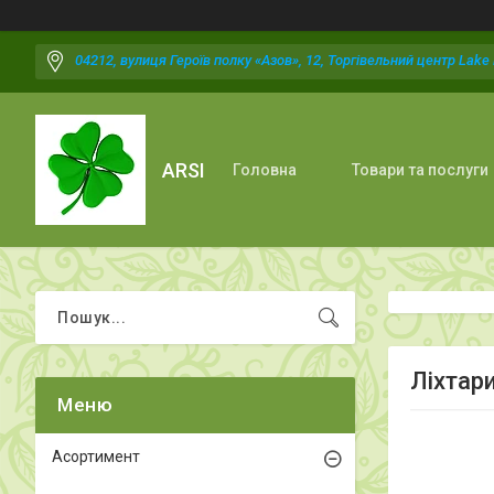
04212, вулиця Героїв полку «Азов», 12, Торгівельний центр Lake P
ARSI
Головна
Товари та послуги
Ліхтар
Асортимент