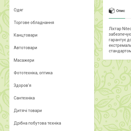
Одяг
Опис
Торгове обладнання
Ліхтар Nit
забезпечує
Канцтовари
гарантує до
екстремальн
Автотовари
стандартом 
Масажери
Фототехніка, оптика
Здоров'я
Сантехніка
Дитячі товари
Дрібна побутова техніка