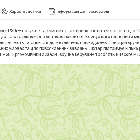
Характеристики
Інформація для замовлення
ecore P30i — потужне та компактне джерело світла з яскравістю до
 дальнє та рівномірне світлове покриття. Корпус виготовлений з м
вговічність та стійкість до механічних пошкоджень. Пристрій зручни
их умовах та для повсякденних завдань. Ліхтар підтримує кілька ре
IP68. Ергономічний дизайн і зручне керування роблять Nitecore P30i 