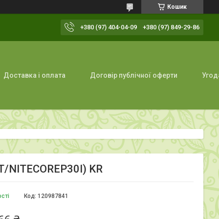
Кошик
+380 (97) 404-04-09
+380 (97) 849-29-86
Доставка і оплата
Договір публічної оферти
Угод
LAT/NITECOREP30I) KR
ості
Код:
120987841