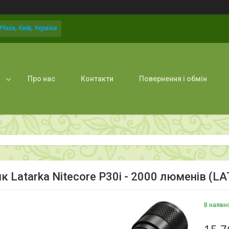
laza, Київ, Україна
Про нас
Контакти
Повернення і обмін
ик Latarka Nitecore P30i - 2000 люменів (
В наявн