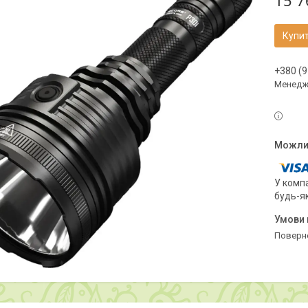
15 7
Купи
+380 (9
Менедж
У компа
будь-я
поверн