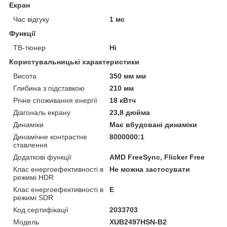
Екран
Час відгуку
1 мс
Функції
ТВ-тюнер
Ні
Користувальницькі характеристики
Висота
350 мм мм
Глибина з підставкою
210 мм
Річне споживання енергії
18 кВтч
Діагональ екрану
23,8 дюйма
Динаміки
Має вбудовані динаміки
Динамічне контрастне
8000000:1
ставлення
Додаткові функції
AMD FreeSync, Flicker Free
Клас енергоефективності в
Не можна застосувати
режимі HDR
Клас енергоефективності в
E
режимі SDR
Код сертифікації
2033703
Мoдель
XUB2497HSN-B2