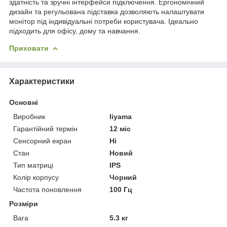
здатність та зручні інтерфейси підключення. Ергономічний
дизайн та регульована підставка дозволяють налаштувати
монітор під індивідуальні потреби користувача. Ідеально
підходить для офісу, дому та навчання.
Приховати
Характеристики
Основні
Виробник
Iiyama
Гарантійний термін
12 міс
Сенсорний екран
Ні
Стан
Новий
Тип матриці
IPS
Колір корпусу
Чорний
Частота поновлення
100 Гц
Розміри
Вага
5.3 кг