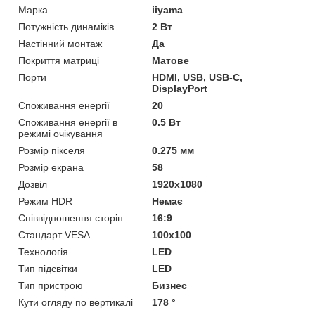
Марка
iiyama
Потужність динаміків
2 Вт
Настінний монтаж
Да
Покриття матриці
Матове
Порти
HDMI, USB, USB-C,
DisplayPort
Споживання енергії
20
Споживання енергії в
0.5 Вт
режимі очікування
Розмір пікселя
0.275 мм
Розмір екрана
58
Дозвіл
1920x1080
Режим HDR
Немає
Співвідношення сторін
16:9
Стандарт VESA
100x100
Технологія
LED
Тип підсвітки
LED
Тип пристрою
Бизнес
Кути огляду по вертикалі
178 °