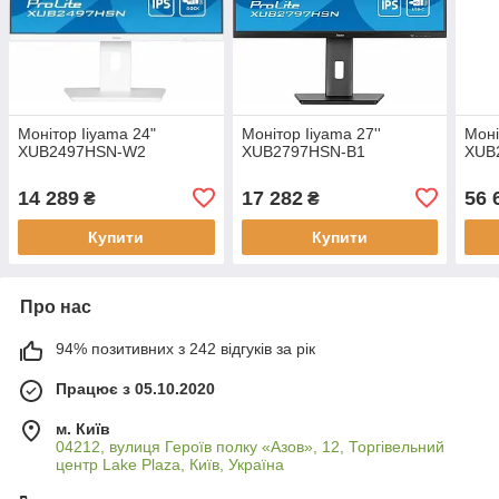
Монітор Iiyama 24"
Монітор Iiyama 27''
Моні
XUB2497HSN-W2
XUB2797HSN-B1
XUB
14 289
17 282
56 
₴
₴
Купити
Купити
Про нас
94% позитивних з 242 відгуків за рік
Працює з 05.10.2020
м. Київ
04212, вулиця Героїв полку «Азов», 12, Торгівельний
центр Lake Plaza, Київ, Україна