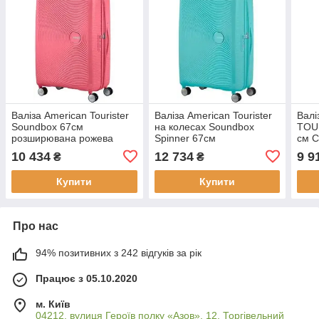
Валіза American Tourister
Валіза American Tourister
Вал
Soundbox 67см
на колесах Soundbox
TOU
розширювана рожева
Spinner 67см
см 
Розширювана
10 434
12 734
9 9
₴
₴
Купити
Купити
Про нас
94% позитивних з 242 відгуків за рік
Працює з 05.10.2020
м. Київ
04212, вулиця Героїв полку «Азов», 12, Торгівельний