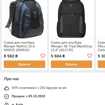
Сумка для ноутбука
Сумка для ноутбука
Сумк
Wenger Mythos 15,6
Wenger XE Tryal BlackGray
Plec
600632 (600632)
15,6" (612735)
Carb
(BM
8 562
5 604
5 3
₴
₴
Купити
Купити
Про нас
94% позитивних з 242 відгуків за рік
Працює з 05.10.2020
м. Київ