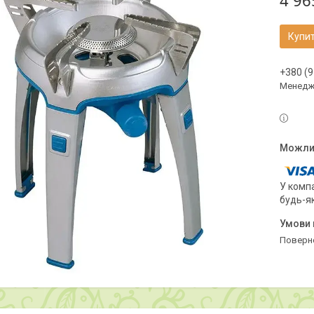
4 96
Купи
+380 (9
Менедж
У компа
будь-я
поверн