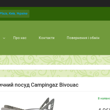
laza, Київ, Україна
Про нас
Контакти
Повернення і обмін
ичний посуд Campingaz Bivouac
В наявн