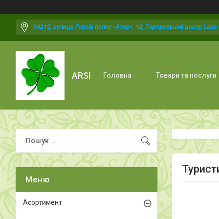
04212, вулиця Героїв полку «Азов», 12, Торгівельний центр Lake P
ARSI
Головна
Товари та послуги
Турист
Асортимент