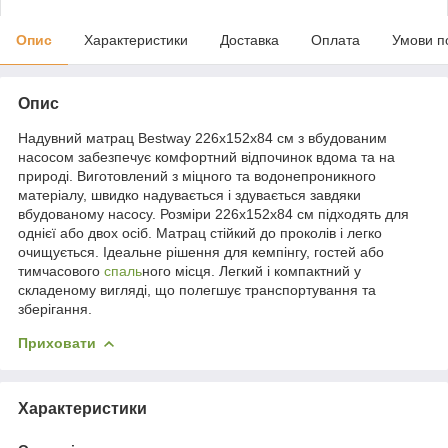
Опис
Характеристики
Доставка
Оплата
Умови п
Опис
Надувний матрац Bestway 226x152x84 см з вбудованим
насосом забезпечує комфортний відпочинок вдома та на
природі. Виготовлений з міцного та водонепроникного
матеріалу, швидко надувається і здувається завдяки
вбудованому насосу. Розміри 226x152x84 см підходять для
однієї або двох осіб. Матрац стійкий до проколів і легко
очищується. Ідеальне рішення для кемпінгу, гостей або
тимчасового
спаль
ного місця. Легкий і компактний у
складеному вигляді, що полегшує транспортування та
зберігання.
Приховати
Характеристики