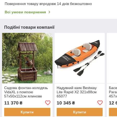
Повернення товару впродовж 14 днів безкоштовно
Всі умови повернення
Подібні товари компанії
Садова фонтан-колодязь
Надувний каяк Bestway
Басе
VidaXL з помпою
Lite Rapid X2 321x88см
Para
57x50x112см ялинове
65077
457x
дерево 363337
11 370
10 345
12 
₴
₴
Купити
Купити