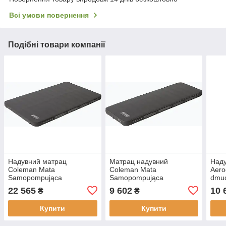
Всі умови повернення
Подібні товари компанії
Надувний матрац
Матрац надувний
Над
Coleman Mata
Coleman Mata
Aero
Samopompująca
Samopompująca
dmuc
Supercomfort 7 5 Double
Supercomfort 7 5 Single
Air 
22 565
9 602
10 
₴
₴
Grey
Grey
Купити
Купити