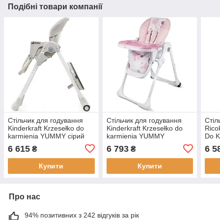
Подібні товари компанії
Стільчик для годування
Стільчик для годування
Стіл
Kinderkraft Krzesełko do
Kinderkraft Krzesełko do
Rico
karmienia YUMMY сірий
karmienia YUMMY
Do K
рожевий
5W1
6 615
6 793
6 5
₴
₴
Купити
Купити
Про нас
94% позитивних з 242 відгуків за рік