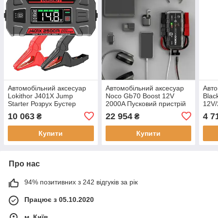
Автомобільний аксесуар
Автомобільний аксесуар
Авто
Lokithor J401X Jump
Noco Gb70 Boost 12V
Blac
Starter Розрух Бустер
2000A Пусковий пристрій
12V/
Powerbank 12V 20000Mah
USB,
10 063
22 954
4 7
₴
₴
Купити
Купити
Про нас
94% позитивних з 242 відгуків за рік
Працює з 05.10.2020
м. Київ